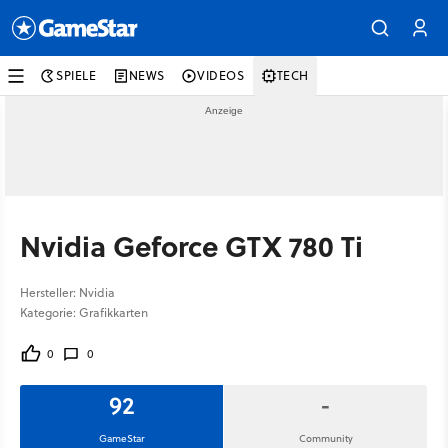
SPIELE
NEWS
VIDEOS
TECH
Nvidia Geforce GTX 780 Ti
Hersteller: Nvidia
Kategorie: Grafikkarten
0
0
92
-
GameStar
Community