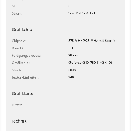
2
SLI:
1x 6-Pol, 1x 8-Pol
Strom:
Grafikchip
875 MHz (928 MHz mit Boost)
Chiptakt:
11.1
DirectX:
28 nm
Fertigungsprozess:
Geforce GTX 780 Ti (GK110)
Grafikchip:
2880
Shader:
240
Textur-Einheiten:
Grafikkarte
1
Lüfter:
Technik