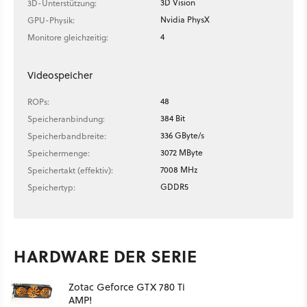
3D Vision
3D-Unterstützung:
Nvidia PhysX
GPU-Physik:
4
Monitore gleichzeitig:
Videospeicher
48
ROPs:
384 Bit
Speicheranbindung:
336 GByte/s
Speicherbandbreite:
3072 MByte
Speichermenge:
7008 MHz
Speichertakt (effektiv):
GDDR5
Speichertyp:
HARDWARE DER SERIE
Zotac Geforce GTX 780 Ti
AMP!