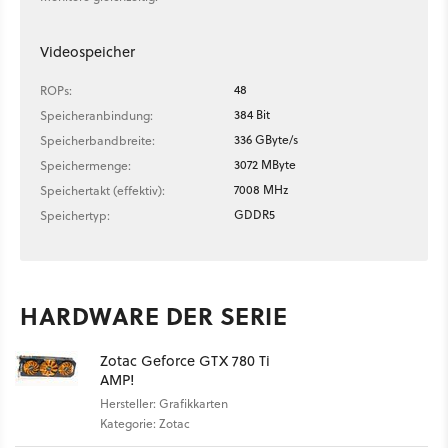
Videospeicher
48
ROPs:
384 Bit
Speicheranbindung:
336 GByte/s
Speicherbandbreite:
3072 MByte
Speichermenge:
7008 MHz
Speichertakt (effektiv):
GDDR5
Speichertyp:
HARDWARE DER SERIE
Zotac Geforce GTX 780 Ti
AMP!
Hersteller: Grafikkarten
Kategorie: Zotac