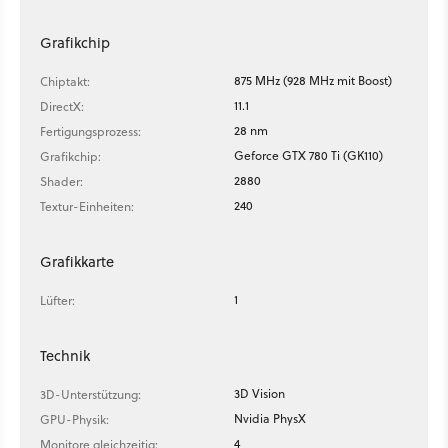
Grafikchip
875 MHz (928 MHz mit Boost)
Chiptakt:
11.1
DirectX:
28 nm
Fertigungsprozess:
Geforce GTX 780 Ti (GK110)
Grafikchip:
2880
Shader:
240
Textur-Einheiten:
Grafikkarte
1
Lüfter:
Technik
3D Vision
3D-Unterstützung:
Nvidia PhysX
GPU-Physik:
4
Monitore gleichzeitig: