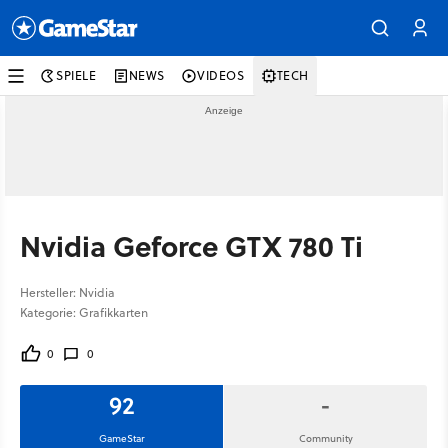
SPIELE
NEWS
VIDEOS
TECH
Nvidia Geforce GTX 780 Ti
Hersteller: Nvidia
Kategorie: Grafikkarten
0
0
92
-
GameStar
Community