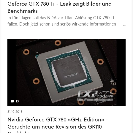
Geforce GTX 780 Ti - Leak zeigt Bilder und
Benchmarks
In fünf Tagen soll das NDA zur Titan-Ablösung GTX 780 Ti
fallen. Doch jetzt schon sind seriös wirkende Informationen
und Bilder aus asiatischen Foren gesickert.
13
31.10.2013
Nvidia Geforce GTX 780 »GHz-Edition« -
Gerüchte um neue Revision des GK110-