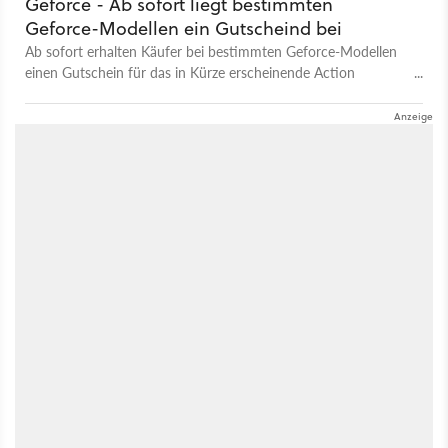
Geforce - Ab sofort liegt bestimmten
Geforce-Modellen ein Gutscheind bei
Ab sofort erhalten Käufer bei bestimmten Geforce-Modellen
einen Gutschein für das in Kürze erscheinende Action
Adventure Watch Dogs dazu – wie in der Vergangenheit aber
nur bei bestimmten Händlern.