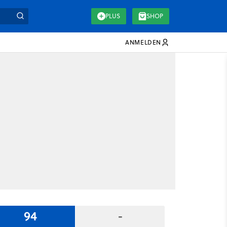
PLUS
SHOP
ANMELDEN
94
-