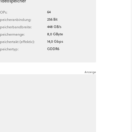
ideospeicher
64
OPs:
256 Bit
peicheranbindung:
448 GB/s
peicherbandbreite:
8,0 GByte
peichermenge:
14,0 Gbps
peichertakt (effektiv):
GDDR6
peichertyp: