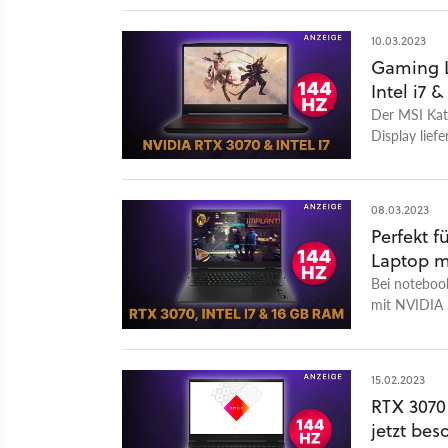
10.03.2023
Gaming L
Intel i7 
Der MSI Kat
Display liefe
braucht. Akt
08.03.2023
Perfekt 
Laptop mi
Bei notebook
mit NVIDIA 
günstigen Pr
15.02.2023
RTX 3070
jetzt be