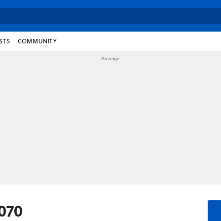
STS
COMMUNITY
070