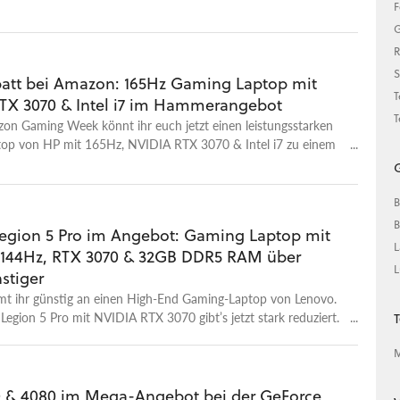
F
n. Wir empfehlen euch Alternativen - von NVIDIA und AMD.
G
R
S
att bei Amazon: 165Hz Gaming Laptop mit
T
TX 3070 & Intel i7 im Hammerangebot
T
zon Gaming Week könnt ihr euch jetzt einen leistungsstarken
op von HP mit 165Hz, NVIDIA RTX 3070 & Intel i7 zu einem
uten Preis schnappen!
G
B
B
egion 5 Pro im Angebot: Gaming Laptop mit
L
 144Hz, RTX 3070 & 32GB DDR5 RAM über
L
stiger
mt ihr günstig an einen High-End Gaming-Laptop von Lenovo.
egion 5 Pro mit NVIDIA RTX 3070 gibt’s jetzt stark reduziert.
T
h dieses Knaller-Wochenangebot bei Cyberport jetzt über 400€
M
 & 4080 im Mega-Angebot bei der GeForce