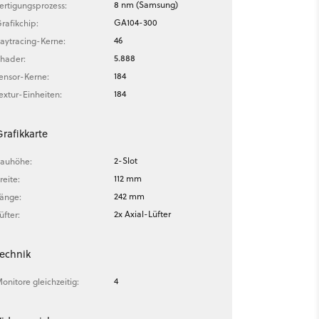
8 nm (Samsung)
ertigungsprozess:
GA104-300
rafikchip:
46
aytracing-Kerne:
5.888
hader:
184
ensor-Kerne:
184
extur-Einheiten:
rafikkarte
2-Slot
auhöhe:
112 mm
reite:
242 mm
änge:
2x Axial-Lüfter
üfter:
echnik
4
onitore gleichzeitig: