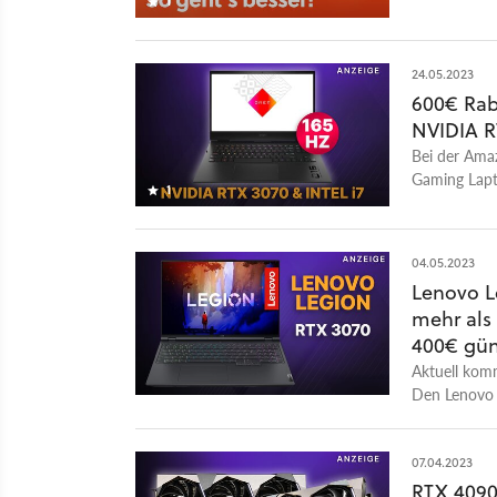
1
Alternative
24.05.2023
600€ Rab
NVIDIA R
Bei der Ama
Gaming Lapt
1
besonders g
04.05.2023
Lenovo L
mehr als
400€ gün
Aktuell kom
Den Lenovo L
Sichert euc
günstiger!
07.04.2023
RTX 4090