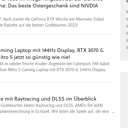
V
e: Das beste Ostergeschenk sind NIVDIA
R
 April startet die GeForce RTX Woche bei Alternate. Dabei
S
ale Rabatte auf die besten Grafikkarten 2023!
S
S
S
S
Gaming Laptop mit 144Hz Display, RTX 3070 &
itro 5 jetzt so günstig wie nie!
ibt es wieder frische Knaller-Angebote bei Cyberport. Mit dabei:
 Acer Nitro 5 Gaming Laptop mit RTX 3070 & 144Hz Display.
ele mit Raytracing und DLSS im Überblick
-Grafikkarten bieten Raytracing und DLSS, AMDs RX 6000
ahlenberechnung in Echtzeit. Wir listen alle Spiele auf, die eine
echniken unterstützen.