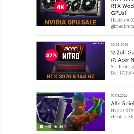
RTX Woch
GPUs!
Heute am 07.
gibt es brut
30.03.2023
17 Zoll 
i7: Acer N
Seit heute g
Der 17 Zoll
10.03.2023
Alle Spi
Nvidias RTX
ebenfalls Str
oder beide T
448
24