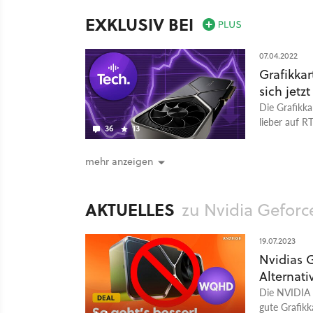
EXKLUSIV BEI
07.04.2022
Grafikkar
sich jetzt
Die Grafikka
lieber auf 
36
13
Intel?
mehr anzeigen
AKTUELLES
zu Nvidia Geforc
19.07.2023
Nvidias G
Alternat
Die NVIDIA 
gute Grafikk