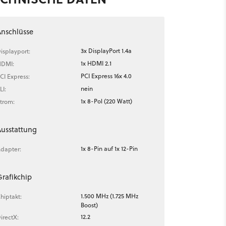
nschlüsse
3x DisplayPort 1.4a
isplayport:
1x HDMI 2.1
DMI:
PCI Express 16x 4.0
CI Express:
nein
LI:
1x 8-Pol (220 Watt)
trom:
usstattung
1x 8-Pin auf 1x 12-Pin
dapter:
rafikchip
1.500 MHz (1.725 MHz
hiptakt:
Boost)
12.2
irectX: