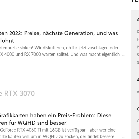
A
D
ten 2022: Preise, nächste Generation, und was
H
 lohnt
P
rtenpreise sinken! Wir diskutieren, ob ihr jetzt zuschlagen oder
RTX 4000 und RX 7000 warten solltet. Und was macht eigentlich
S
S
A
e RTX 3070
A
G
rafikkarten haben ein Preis-Problem: Diese
C
iven für WQHD sind besser!
GeForce RTX 4060 Ti mit 16GB ist verfügbar - aber wer eine
D
arte kaufen will, um in WQHD zu zocken, der findet bessere