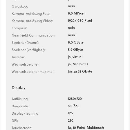
nein
Gyroskop:
8,0 MPixel
Kamera-Auflösung Foto:
1920x1080 Pixel
Kamera-Auflösung Video:
nein
Kompass:
nein
Near Field Communication:
8,0 GByte
Speicher (intern):
5,9 GByte
Speicher (verfügbar):
ja, virtuell
Tastatur:
ja, Micro-SD
Wechselspeicher:
bis zu 32 Gbyte
Wechselspeicher maximal:
Display
1280x720
Auflösung:
5,0 Zoll
Diagonale:
IPS
Display-Technik:
290
DPI:
Ja, 10 Point-Multitouch
Touchscreen: