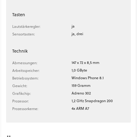
Tasten
ja
Lautstärkeregler:
ja, drei
Sensortasten:
Technik
147 x 72 x 8,5 mm
Abmessungen:
1,0 GByte
Arbeitsspeicher:
Windows Phone 8.1
Betriebssystem:
159 Gramm
Gewicht:
Adreno 302
Grafikchip:
1,2 GHz Snapdragon 200
Prozessor:
4x ARM A7
Prozessorkerne: