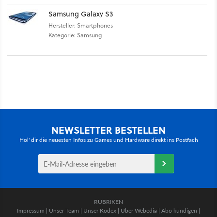
Samsung Galaxy S3
Hersteller: Smartphones
Kategorie: Samsung
NEWSLETTER BESTELLEN
Hol' dir die neuesten Infos zu Games und Hardware direkt ins Postfach
RUBRIKEN
Impressum
|
Unser Team
|
Unser Kodex
|
Über Webedia
|
Abo kündigen
|