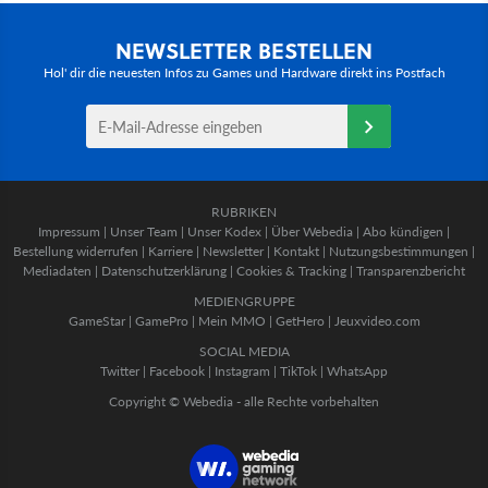
NEWSLETTER BESTELLEN
Hol' dir die neuesten Infos zu Games und Hardware direkt ins Postfach
RUBRIKEN
Impressum
|
Unser Team
|
Unser Kodex
|
Über Webedia
|
Abo kündigen
|
Bestellung widerrufen
|
Karriere
|
Newsletter
|
Kontakt
|
Nutzungsbestimmungen
|
Mediadaten
|
Datenschutzerklärung
|
Cookies & Tracking
|
Transparenzbericht
MEDIENGRUPPE
GameStar
|
GamePro
|
Mein MMO
|
GetHero
|
Jeuxvideo.com
SOCIAL MEDIA
Twitter
|
Facebook
|
Instagram
|
TikTok
|
WhatsApp
Copyright © Webedia - alle Rechte vorbehalten