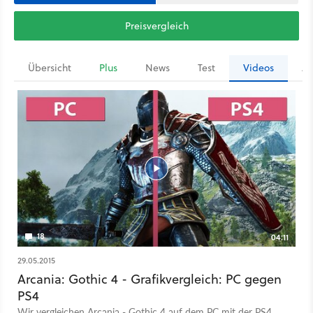
Preisvergleich
Übersicht
Plus
News
Test
Videos
Ar
18
04:11
29.05.2015
Arcania: Gothic 4 - Grafikvergleich: PC gegen
PS4
Wir vergleichen Arcania - Gothic 4 auf dem PC mit der PS4