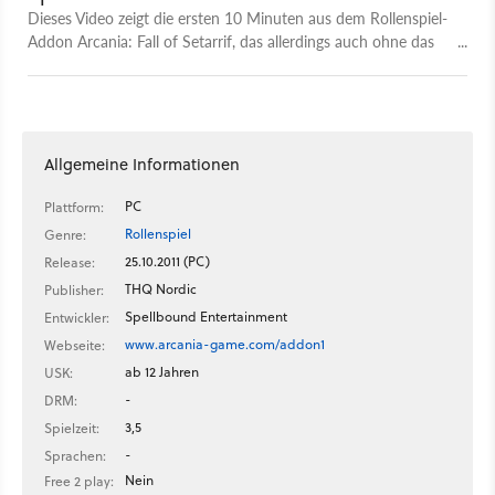
Dieses Video zeigt die ersten 10 Minuten aus dem Rollenspiel-
Addon Arcania: Fall of Setarrif, das allerdings auch ohne das
Hauptspiel Arcania: Gothic 4 funktioniert.
Allgemeine Informationen
PC
Plattform:
Rollenspiel
Genre:
25.10.2011 (PC)
Release:
THQ Nordic
Publisher:
Spellbound Entertainment
Entwickler:
www.arcania-game.com/addon1
Webseite:
ab 12 Jahren
USK:
-
DRM:
3,5
Spielzeit:
-
Sprachen:
Nein
Free 2 play: