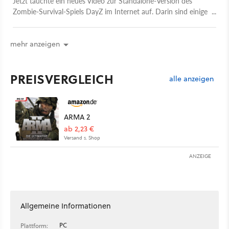
Jetzt tauchte ein neues Video zur Standalone-Version des
Zombie-Survival-Spiels DayZ im Internet auf. Darin sind einige
Gameplay-Szenen aus einer Alpha-Version zu sehen.
mehr anzeigen
PREISVERGLEICH
alle anzeigen
ARMA 2
ab 2,23 €
Versand s. Shop
ANZEIGE
Allgemeine Informationen
PC
Plattform: