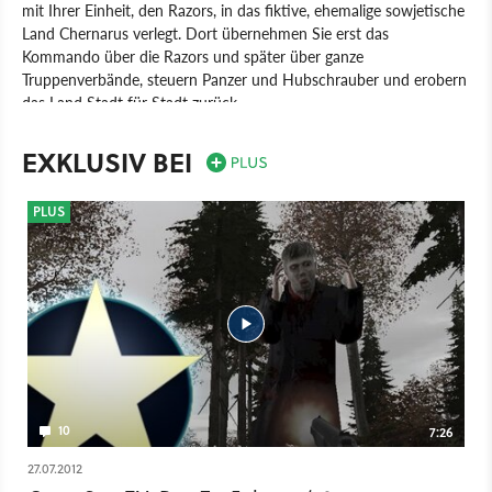
mit Ihrer Einheit, den Razors, in das fiktive, ehemalige sowjetische
Land Chernarus verlegt. Dort übernehmen Sie erst das
Kommando über die Razors und später über ganze
Truppenverbände, steuern Panzer und Hubschrauber und erobern
das Land Stadt für Stadt zurück.
Spiel
PC
Action
Taktik-Shooter
Morphicon
EXKLUSIV BEI
Bohemia Interactive
ARMA 2
Shooter
PLUS
10
7:26
27.07.2012