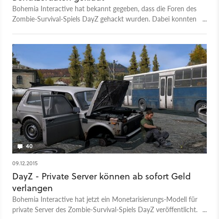
gibt, müssen die inoffiziellen her: In allen möglichen Youtube-
Bohemia Interactive hat bekannt gegeben, dass die Foren des
Videos und Foren-Diskussionen haben wir diverse
Zombie-Survival-Spiels DayZ gehackt wurden. Dabei konnten
Berechnungen und Angaben zur Größe von Spielwelten
die Angreifer sämtlicher Benutzerdaten inklusiver der
gefunden. Doch auch hier gibt es Probleme: In Youtube-
Passwörter einsehen.
Videos wird die Größe einer Map gerne dadurch »berechnet«,
dass man einmal quer über die Karte läuft und dabei die Zeit
mitstoppt. So braucht man etwa eine Stunde und vierzig
Minuten um das virtuelle Bolivien in Ghost Recon: Wildlands
zu Fuß zu durchqueren. Für einen genauen Vergleich von
Spielwelten gibt es hierbei aber zu viele Variablen, die die
Durchlaufzeit beeinflussen. Wie ist zum Beispiel die gelaufene
Route, sind Berge oder andere zeitraubende Hindernisse im
Weg und wie schnell ist der Charakter? Weitere Toplisten-
Videos: Kommende Grafik-Highlights im Jahr 2017
40
09.12.2015
DayZ - Private Server können ab sofort Geld
verlangen
Bohemia Interactive hat jetzt ein Monetarisierungs-Modell für
private Server des Zombie-Survival-Spiels DayZ veröffentlicht.