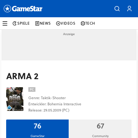
SPIELE
NEWS
VIDEOS
TECH
ARMA 2
PC
Genre: Taktik-Shooter
Entwickler: Bohemia Interactive
Release: 29.05.2009 (PC)
76
67
GameStar
Community