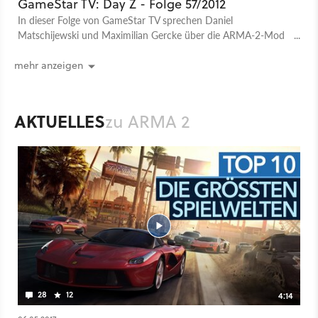
GameStar TV: Day Z - Folge 57/2012
In dieser Folge von GameStar TV sprechen Daniel
Matschijewski und Maximilian Gercke über die ARMA-2-Mod
Day Z.
mehr anzeigen
AKTUELLES
zu ARMA 2
28
12
4:14