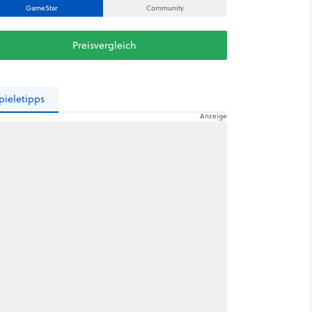
GameStar
Community
Preisvergleich
pieletipps