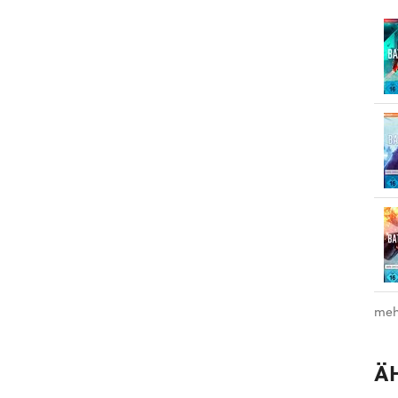
meh
Ä