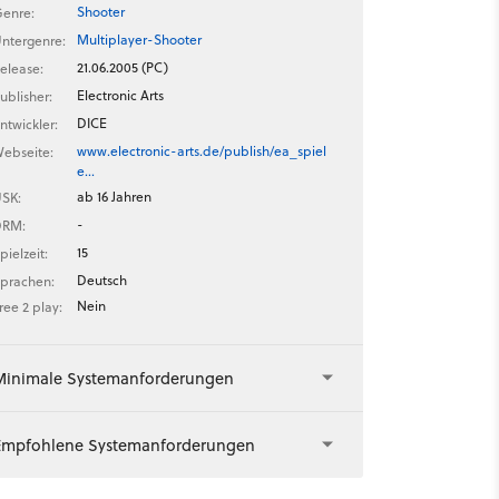
Shooter
enre:
Multiplayer-Shooter
ntergenre:
21.06.2005 (PC)
elease:
Electronic Arts
ublisher:
DICE
ntwickler:
www.electronic-arts.de/publish/ea_spiel
ebseite:
e…
ab 16 Jahren
SK:
-
DRM:
15
pielzeit:
Deutsch
prachen:
Nein
ree 2 play:
Minimale Systemanforderungen
Empfohlene Systemanforderungen