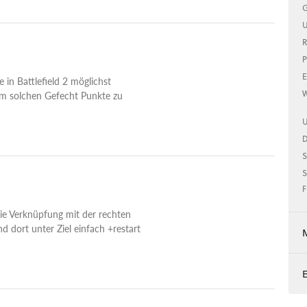
G
U
R
P
E
in Battlefield 2 möglichst
W
em solchen Gefecht Punkte zu
U
S
S
F
ie Verknüpfung mit der rechten
 dort unter Ziel einfach +restart