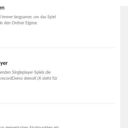
ten
iel immer langsamer, um das Spiel
 in den Ordner Eigene
ayer
enden Singleplayer-Spiels die
o.recordDemo demoX (X steht für
n an gegnerischen Startpunkten ein,