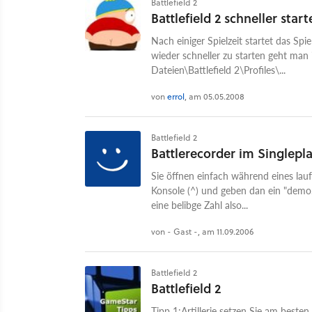
Battlefield 2
Battlefield 2 schneller star
Nach einiger Spielzeit startet das Sp
wieder schneller zu starten geht man
Dateien\Battlefield 2\Profiles\...
von
errol
, am 05.05.2008
Battlefield 2
Battlerecorder im Singlepl
Sie öffnen einfach während eines lauf
Konsole (^) und geben dan ein "dem
eine belibge Zahl also...
von - Gast -, am 11.09.2006
Battlefield 2
Battlefield 2
Tipp 1:Artillerie setzen Sie am beste