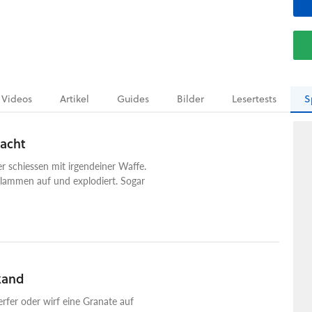
Videos
Artikel
Guides
Bilder
Lesertests
S
macht
 schiessen mit irgendeiner Waffe.
 Flammen auf und explodiert. Sogar
kand
fer oder wirf eine Granate auf