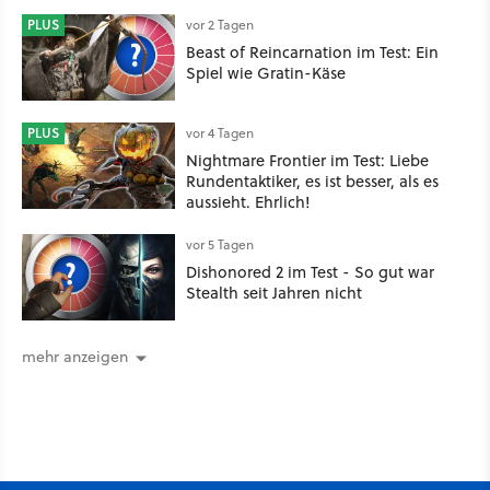
hätte vorher nie von der Marke
gehört
PLUS
vor 2 Tagen
Beast of Reincarnation im Test: Ein
Spiel wie Gratin-Käse
PLUS
vor 4 Tagen
Nightmare Frontier im Test: Liebe
Rundentaktiker, es ist besser, als es
aussieht. Ehrlich!
vor 5 Tagen
Dishonored 2 im Test - So gut war
Stealth seit Jahren nicht
mehr anzeigen