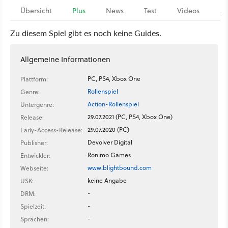
Übersicht
Plus
News
Test
Videos
Ar
Zu diesem Spiel gibt es noch keine Guides.
Allgemeine Informationen
PC, PS4, Xbox One
Plattform:
Rollenspiel
Genre:
Action-Rollenspiel
Untergenre:
29.07.2021 (PC, PS4, Xbox One)
Release:
29.07.2020 (PC)
Early-Access-Release:
Devolver Digital
Publisher:
Ronimo Games
Entwickler:
www.blightbound.com
Webseite:
keine Angabe
USK:
-
DRM:
-
Spielzeit:
-
Sprachen: