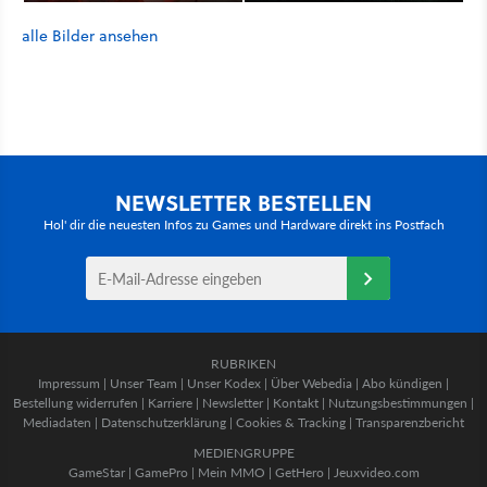
alle Bilder ansehen
NEWSLETTER BESTELLEN
Hol' dir die neuesten Infos zu Games und Hardware direkt ins Postfach
RUBRIKEN
Impressum
|
Unser Team
|
Unser Kodex
|
Über Webedia
|
Abo kündigen
|
Bestellung widerrufen
|
Karriere
|
Newsletter
|
Kontakt
|
Nutzungsbestimmungen
|
Mediadaten
|
Datenschutzerklärung
|
Cookies & Tracking
|
Transparenzbericht
MEDIENGRUPPE
GameStar
|
GamePro
|
Mein MMO
|
GetHero
|
Jeuxvideo.com