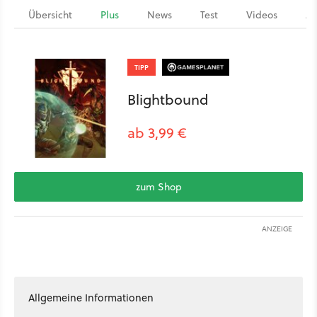
Übersicht
Plus
News
Test
Videos
Ar
TIPP
Blightbound
ab 3,99 €
zum Shop
ANZEIGE
Allgemeine Informationen