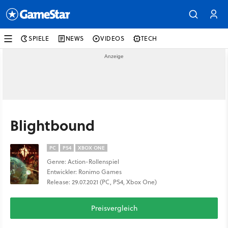
SPIELE
NEWS
VIDEOS
TECH
Blightbound
PC
PS4
XBOX ONE
Genre: Action-Rollenspiel
Entwickler: Ronimo Games
Release: 29.07.2021 (PC, PS4, Xbox One)
Preisvergleich