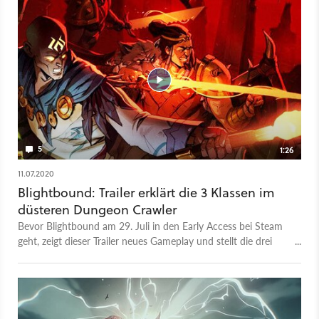
5
1:26
11.07.2020
Blightbound: Trailer erklärt die 3 Klassen im
düsteren Dungeon Crawler
Bevor Blightbound am 29. Juli in den Early Access bei Steam
geht, zeigt dieser Trailer neues Gameplay und stellt die drei
Klassen (Krieger, Magier, Assassine) vor. In dem Sidescroller-
RPG könnt ihr mit zwei Freunden im Koop losziehen, um
schrecklichen Monstern entgegen zu treten, Loot zu sammeln
und Bosse zu bezwingen.