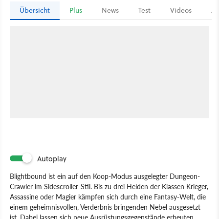
Übersicht
Plus
News
Test
Videos
Ar
Autoplay
Blightbound ist ein auf den Koop-Modus ausgelegter Dungeon-
Crawler im Sidescroller-Stil. Bis zu drei Helden der Klassen Krieger,
Assassine oder Magier kämpfen sich durch eine Fantasy-Welt, die
einem geheimnisvollen, Verderbnis bringenden Nebel ausgesetzt
ist. Dabei lassen sich neue Ausrüstungsgegenstände erbeuten