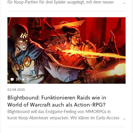
für Koop-Partien für drei Spieler ausgelegt, mit dem neuen
Update haben aber auch Solo-Spieler die Chance auf einen
erfolgreichen Dungeon-Run: Im Trailer zum Update mit dem
passenden Namen "Helping Hands" stellen die Entwickler die
neuen KI-Kameraden vor. Wer also gerade keine echten
Kollegen am Start hat, füllt seine Heldentruppe jetzt einfach
mit Bots auf. Mit Seirinne ist außerdem eine neue Heldin an
Bord, aber auch die Gegner bekommen mit neuen Elite-
Versionen Verstärkung. Blightbound ist seit Juli 2020 im Early
Access - ob sich ein Kauf lohnen könnte, klären wir in
unserem Early-Access-Test!
21
2
02.08.2020
Blightbound: Funktionieren Raids wie in
World of Warcraft auch als Action-RPG?
Blightbound will das Endgame-Feeling von MMORPGs in
kurze Koop-Abenteuer verpacken. Wir klären im Early-Access-
Test, ob das Konzept bereits aufgeht.