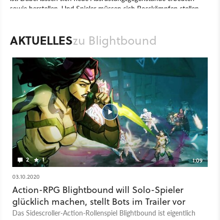
sowie herstellen. Und Spieler müssen sich Bosskämpfen stellen,
bei denen es auf die Kombination der Fähigkeiten der einzelnen
Klassen ankommt.
AKTUELLES
zu Blightbound
Spiel
PC
Action-Rollenspiel
Rollenspiel
Devolver Digital
Ronimo Games
Blightbound
2
1
1:09
03.10.2020
Action-RPG Blightbound will Solo-Spieler
glücklich machen, stellt Bots im Trailer vor
Das Sidescroller-Action-Rollenspiel Blightbound ist eigentlich