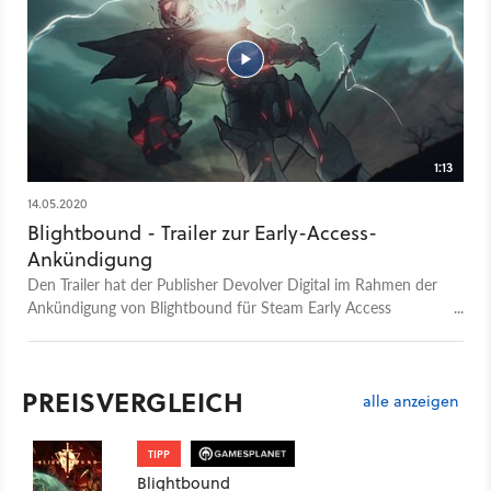
1:13
14.05.2020
Blightbound - Trailer zur Early-Access-
Ankündigung
Den Trailer hat der Publisher Devolver Digital im Rahmen der
Ankündigung von Blightbound für Steam Early Access
veröffentlicht. Damit wird in das Fantasy-Szenario des
Dungeon-Crawlers eingeführt, in dem die Welt einem
geheimnisvollen Nebel ausgesetzt ist, der Verderbnis bringt.
PREISVERGLEICH
Dem sollen sich Spieler vor allem im Koop-Modus
alle anzeigen
entgegenstellen, Bosskämpfe absolvieren und Ausrüstung
erbeuten.
TIPP
Blightbound