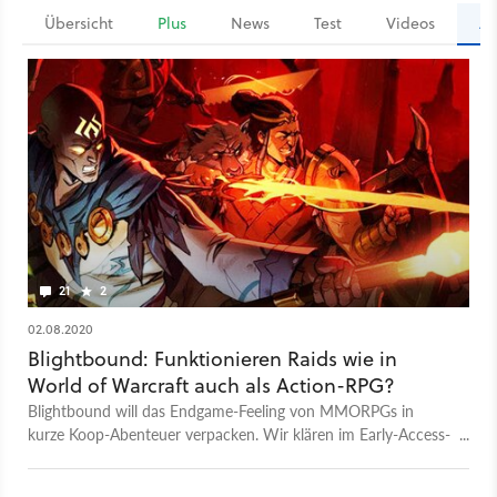
Übersicht
Plus
News
Test
Videos
Ar
21
2
02.08.2020
Blightbound: Funktionieren Raids wie in
World of Warcraft auch als Action-RPG?
Blightbound will das Endgame-Feeling von MMORPGs in
kurze Koop-Abenteuer verpacken. Wir klären im Early-Access-
Test, ob das Konzept bereits aufgeht.