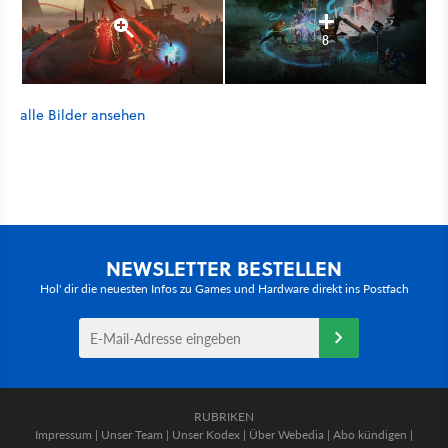
8
alle Bilder ansehen
NEWSLETTER BESTELLEN
Hol' dir die neuesten Infos zu Games und Hardware direkt ins Postfach
RUBRIKEN
Impressum
|
Unser Team
|
Unser Kodex
|
Über Webedia
|
Abo kündigen
|