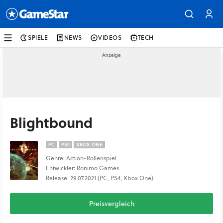
SPIELE
NEWS
VIDEOS
TECH
Blightbound
PC
PS4
XBOX ONE
Genre: Action-Rollenspiel
Entwickler: Ronimo Games
Release: 29.07.2021 (PC, PS4, Xbox One)
Preisvergleich