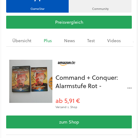
GameStar
Community
Preisvergleich
Übersicht
Plus
News
Test
Videos
Ar
Command + Conquer:
Alarmstufe Rot -
Gegenangriff
ab 5,91 €
Versand s. Shop
zum Shop