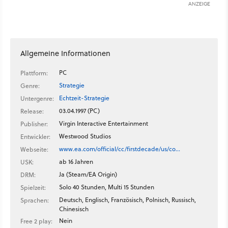
ANZEIGE
Allgemeine Informationen
PC
Plattform:
Strategie
Genre:
Echtzeit-Strategie
Untergenre:
03.04.1997 (PC)
Release:
Virgin Interactive Entertainment
Publisher:
Westwood Studios
Entwickler:
www.ea.com/official/cc/firstdecade/us/co…
Webseite:
ab 16 Jahren
USK:
Ja (Steam/EA Origin)
DRM:
Solo 40 Stunden, Multi 15 Stunden
Spielzeit:
Deutsch, Englisch, Französisch, Polnisch, Russisch,
Sprachen:
Chinesisch
Nein
Free 2 play: