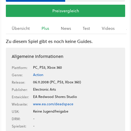
Preisvergleich
Übersicht
Plus
News
Test
Videos
Ar
Zu diesem Spiel gibt es noch keine Guides.
Allgemeine Informationen
PC, PS3, Xbox 360
Plattform:
Action
Genre:
06.11.2008 (PC, PS3, Xbox 360)
Release:
Electronic Arts
Publisher:
EA Redwood Shores Studio
Entwickler:
www.ea.com/deadspace
Webseite:
Keine Jugendfreigabe
USK:
-
DRM:
-
Spielzeit: