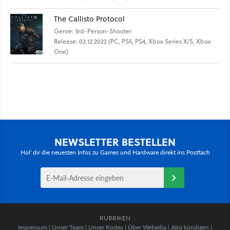
The Callisto Protocol
Genre: 3rd-Person-Shooter
Release: 02.12.2022 (PC, PS5, PS4, Xbox Series X/S, Xbox
One)
NEWSLETTER BESTELLEN
Hol' dir die neuesten Infos zu Games und Hardware direkt ins Postfach
RUBRIKEN
Impressum
|
Unser Team
|
Unser Kodex
|
Über Webedia
|
Abo kündigen
|