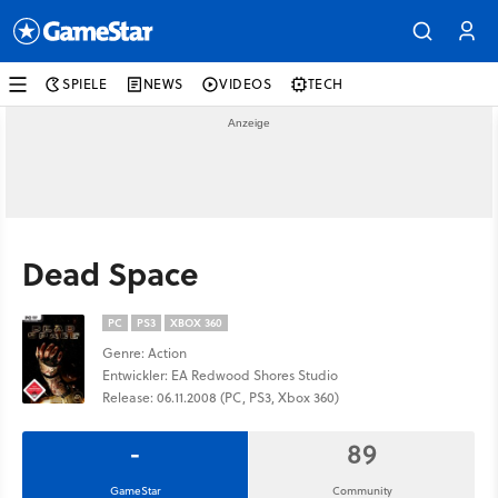
SPIELE
NEWS
VIDEOS
TECH
Dead Space
PC
PS3
XBOX 360
Genre: Action
Entwickler: EA Redwood Shores Studio
Release: 06.11.2008 (PC, PS3, Xbox 360)
-
89
GameStar
Community