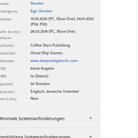
Shooter
enre:
Ego-Shooter
ntergenre:
13.05.2020 (PC, Xbox One), 04.01.2022
elease:
(PS4, PS5)
28.02.2018 (PC, Xbox One)
arly-Access-
elease:
Coffee Stain Publishing
ublisher:
Ghost Ship Games
ntwickler:
www.deeprockgalactic.com
ebseite:
keine Angabe
SK:
Ja (Steam)
DRM:
50 Stunden
pielzeit:
Englisch, deutsche Untertitel
prachen:
Nein
ree 2 play:
Minimale Systemanforderungen
Empfohlene Systemanforderungen