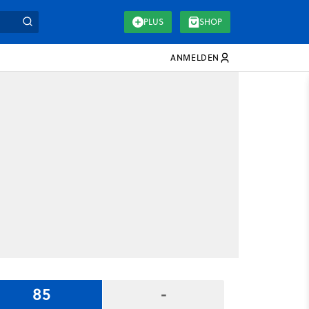
PLUS
SHOP
ANMELDEN
85
-