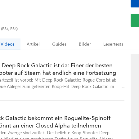
 (PS4, PS5)
Videos
Artikel
Guides
Bilder
Lesertests
Deep Rock Galactic ist da: Einer der besten
oter auf Steam hat endlich eine Fortsetzung
rtezeit ist vorbei: Mit Deep Rock Galactic: Rogue Core ist ab
neue Ableger zum gefeierten Koop-Hit Deep Rock Galactic im
 verfügbar. Gespielt wird entweder allein oder im Team mit bis
pielern. In der Rolle eines Elite-Kommandos der Zwerge gilt es,
llenes Mining-Team aufzuspüren und die unbekannten Tiefen
 zu erforschen. Der größte Unterschied zum Hauptspiel ist die
k Galactic bekommt ein Roguelite-Spinoff
ruktur: Jede Mission beginnt mit Standard-Ausrüstung, neue
könnt an einer Closed Alpha teilnehmen
affen und Fähigkeiten kommen im Laufe eines Runs nach und
Deep Rock Galactic: Rogue Core bietet fünf ganz neue
den Zwerge sind zurück. Der beliebte Koop-Shooter Deep
assen: Guardian, Spotter, Falconer, Slicer und Retcon verfügen
c kündigt einen geschlossen Testlauf zum Roguelite-Ableger