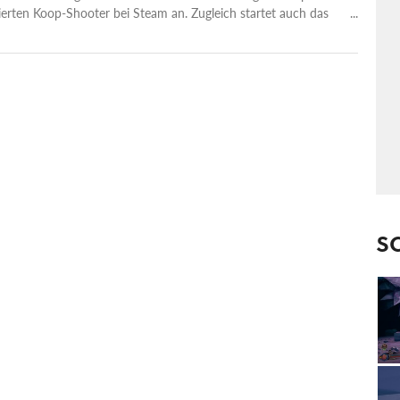
ierten Koop-Shooter bei Steam an. Zugleich startet auch das
-Modell: Jedes Update wird in Zukunft ein eigenes Thema und
 Pass (hier Performance Pass genannt) mitbringen. Über 100
eg kann man sich darin (komplett ohne Zusatzkosten) neue
ing-Material und vieles mehr freispielen. Eine Premium-Variante
 Geld gibt es nicht, allen Spielern stehen sämtliche Unlocks
eason 1 Rival Incursion wird außerdem eine völlig neue Gegner-
geführt: Eine rivalisierende Space Corporation aus
elten Robotern versucht, den Minenarbeitern von Deep Rock
chwerzumachen. Im zugehörigen neuen Missionstyp gilt es
igh-Tech-Konkurrenz richtig einzuheizen. Um das zu
gen, gibt es obendrauf noch je eine neue Waffe für jede Klasse
S
lltree und neuen Overclock-Modulen. PC-Release für Season 1
vember 2021 via Steam, die Xbox-Version folgt etwas später
ember.