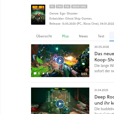
PC
PS4
PS5
XBOX ONE
Genre: Ego-Shooter
Entwickler: Ghost Ship Games
Release: 13.05.2020 (PC, Xbox One), 04.01.2022
Übersicht
Plus
News
Test
20.05.2026
Das neue 
Koop-Sho
Die lange Wa
sofort der 
5
4
5:03
Early Access
zu drei Mits
ein verscho
21.04.2025
des Planeten
Deep Roc
Roguelite-St
und ihr 
Upgrades, W
nach dazu. 
Die buddeln
spielbare Kl
Rock Galacti