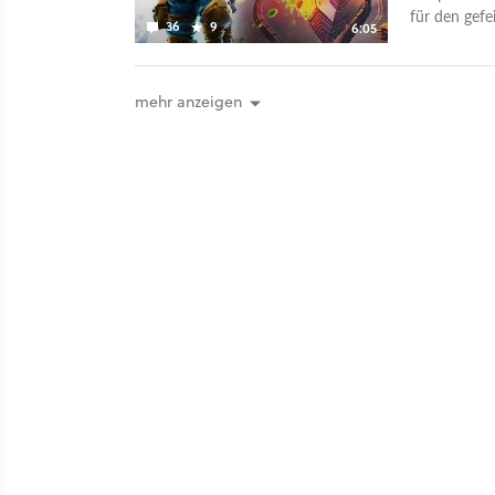
für den gefe
36
9
6:05
neue Season
einen Battle
Stufen hinw
mehr anzeigen
Skins, Craft
gegen echted
offen! Mit S
Fraktion ein
hochentwick
das Leben s
daher, der H
bewerkstelli
mitsamt Ski
ist am 4. No
am 18. Nov