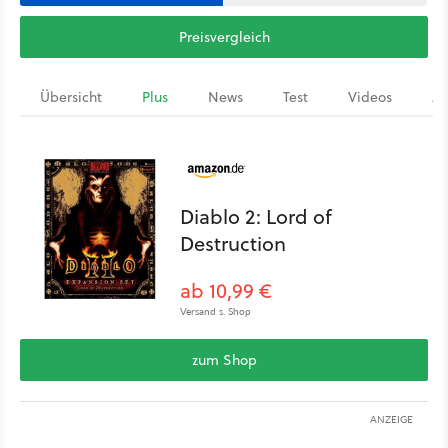
Preisvergleich
Übersicht
Plus
News
Test
Videos
Ar
Diablo 2: Lord of
Destruction
ab 10,99 €
Versand s. Shop
zum Shop
ANZEIGE