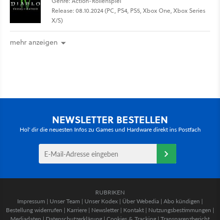
Genre: Action-Rollenspiel
Release: 08.10.2024 (PC, PS4, PS5, Xbox One, Xbox Series
X/S)
mehr anzeigen
NEWSLETTER BESTELLEN
Hol' dir die neuesten Infos zu Games und Hardware direkt ins Postfach
RUBRIKEN
Impressum
|
Unser Team
|
Unser Kodex
|
Über Webedia
|
Abo kündigen
|
Bestellung widerrufen
|
Karriere
|
Newsletter
|
Kontakt
|
Nutzungsbestimmungen
|
Mediadaten
|
Datenschutzerklärung
|
Cookies & Tracking
|
Transparenzbericht