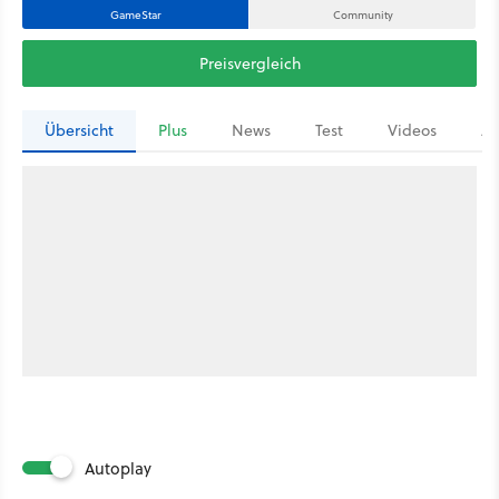
GameStar
Community
Preisvergleich
Übersicht
Plus
News
Test
Videos
Ar
Autoplay