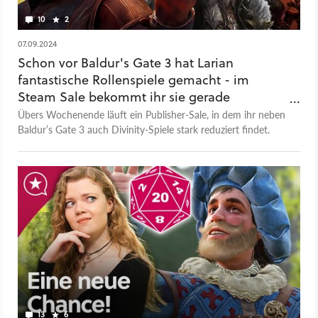
10
2
07.09.2024
Schon vor Baldur's Gate 3 hat Larian
fantastische Rollenspiele gemacht - im
Steam Sale bekommt ihr sie gerade
spottbillig
Übers Wochenende läuft ein Publisher-Sale, in dem ihr neben
Baldur’s Gate 3 auch Divinity-Spiele stark reduziert findet.
13
6