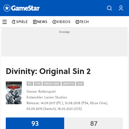
SPIELE
NEWS
VIDEOS
TECH
Divinity: Original Sin 2
PC
PS4
XBOX ONE
SWITCH
IOS
Genre: Rollenspiel
Entwickler: Larian Studios
Release: 14.09.2017 (PC), 31.08.2018 (PS4, Xbox One),
05.09.2019 (Switch), 18.05.2021 (iOS)
93
87