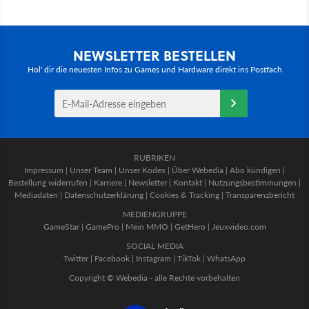
NEWSLETTER BESTELLEN
Hol' dir die neuesten Infos zu Games und Hardware direkt ins Postfach
RUBRIKEN
Impressum
|
Unser Team
|
Unser Kodex
|
Über Webedia
|
Abo kündigen
|
Bestellung widerrufen
|
Karriere
|
Newsletter
|
Kontakt
|
Nutzungsbestimmungen
|
Mediadaten
|
Datenschutzerklärung
|
Cookies & Tracking
|
Transparenzbericht
MEDIENGRUPPE
GameStar
|
GamePro
|
Mein MMO
|
GetHero
|
Jeuxvideo.com
SOCIAL MEDIA
Twitter
|
Facebook
|
Instagram
|
TikTok
|
WhatsApp
Copyright © Webedia - alle Rechte vorbehalten