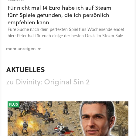
dabei sind zahlreiche neue Fähigkeiten, die wir jetzt auch per
»Skillcrafting« zu neuen kombinieren dürfen. Mit der Divinity:
Für nicht mal 14 Euro habe ich auf Steam
Original Sin 2 - Definitive Edition haben die Entwickler das Spiel
fünf Spiele gefunden, die ich persönlich
an vielen Stellen noch einmal überarbeitet und vor allem den
empfehlen kann
dritten Akt deutlich ausgebaut.
Eure Suche nach dem perfekten Spiel fürs Wochenende endet
hier: Peter hat für euch einige der besten Deals im Steam Sale
Spiel
PC
PlayStation 4
Xbox One
PlayStation
Xbox
aufgestöbert.
Rollenspiel
Larian Studios
Divinity: Original Sin 2
mehr anzeigen
AKTUELLES
zu Divinity: Original Sin 2
PLUS