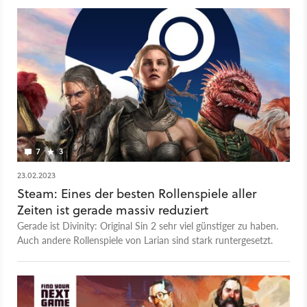
Singleplayer oder Multiplayer? Es kann nur einen geben! Das
ist die Videoversion unseres GameStar Podcasts. - Zum Artikel
samt Podcast-Version - Alle Folgen des GameStar Podcasts -
GameStar Podcast bei Apple Podcasts - GameStar Podcast bei
Spotify - GameStar Podcast bei Podcast Addict Mehr
Videotalks findet ihr auf bei GameStar Talk - auch auf
Youtube.
7
3
23.02.2023
Steam: Eines der besten Rollenspiele aller
Zeiten ist gerade massiv reduziert
Gerade ist Divinity: Original Sin 2 sehr viel günstiger zu haben.
Auch andere Rollenspiele von Larian sind stark runtergesetzt.