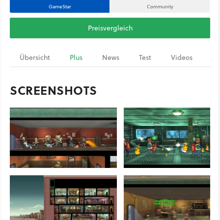
GameStar
Community
Preisvergleich
Übersicht
Plus
News
Test
Videos
Ar
SCREENSHOTS