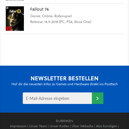
Fallout 76
Genre: Online-Rollenspiel
Release: 14.11.2018 (PC, PS4, Xbox One)
NEWSLETTER BESTELLEN
Hol' dir die neuesten Infos zu Games und Hardware direkt ins Postfach
RUBRIKEN
Impressum
|
Unser Team
|
Unser Kodex
|
Über Webedia
|
Abo kündigen
|