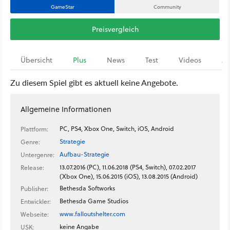
GameStar
Community
Preisvergleich
Übersicht
Plus
News
Test
Videos
Ar
Zu diesem Spiel gibt es aktuell keine Angebote.
Allgemeine Informationen
PC, PS4, Xbox One, Switch, iOS, Android
Plattform:
Strategie
Genre:
Aufbau-Strategie
Untergenre:
13.07.2016 (PC), 11.06.2018 (PS4, Switch), 07.02.2017
Release:
(Xbox One), 15.06.2015 (iOS), 13.08.2015 (Android)
Bethesda Softworks
Publisher:
Bethesda Game Studios
Entwickler:
www.falloutshelter.com
Webseite:
keine Angabe
USK: