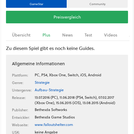
GameStar
Community
Preisvergleich
Übersicht
Plus
News
Test
Videos
Ar
Zu diesem Spiel gibt es noch keine Guides.
Allgemeine Informationen
PC, PS4, Xbox One, Switch, iOS, Android
Plattform:
Strategie
Genre:
Aufbau-Strategie
Untergenre:
13.07.2016 (PC), 11.06.2018 (PS4, Switch), 07.02.2017
Release:
(Xbox One), 15.06.2015 (iOS), 13.08.2015 (Android)
Bethesda Softworks
Publisher:
Bethesda Game Studios
Entwickler:
www.falloutshelter.com
Webseite:
keine Angabe
USK: