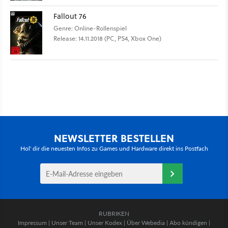
Fallout 76
Genre: Online-Rollenspiel
Release: 14.11.2018 (PC, PS4, Xbox One)
NEWSLETTER BESTELLEN
Hol' dir die neuesten Infos zu Games und Hardware direkt ins Postfach
RUBRIKEN
Impressum
|
Unser Team
|
Unser Kodex
|
Über Webedia
|
Abo kündigen
|