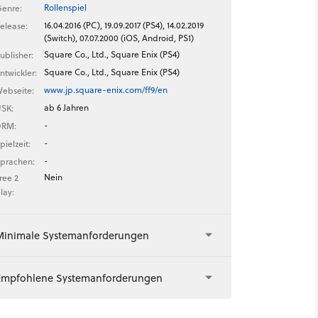
Rollenspiel
enre:
16.04.2016 (PC), 19.09.2017 (PS4), 14.02.2019
elease:
(Switch), 07.07.2000 (iOS, Android, PS1)
Square Co., Ltd., Square Enix (PS4)
ublisher:
Square Co., Ltd., Square Enix (PS4)
ntwickler:
www.jp.square-enix.com/ff9/en
ebseite:
ab 6 Jahren
SK:
-
DRM:
-
pielzeit:
-
prachen:
Nein
ree 2
lay:
Minimale Systemanforderungen
Empfohlene Systemanforderungen