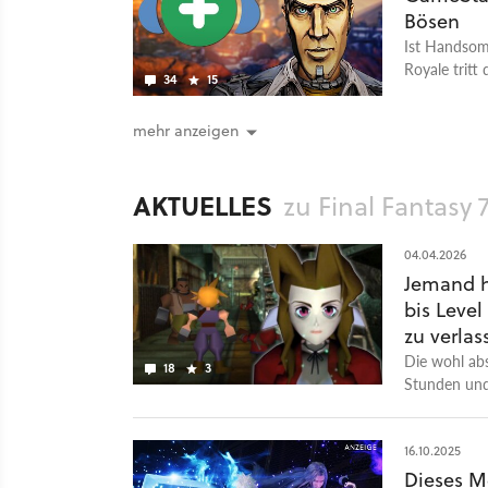
Bösen
Ist Handsome
Royale tritt
34
15
an.
mehr anzeigen
AKTUELLES
zu Final Fantasy 
04.04.2026
Jemand h
bis Level
zu verlas
Die wohl abs
18
3
Stunden und
16.10.2025
Dieses M