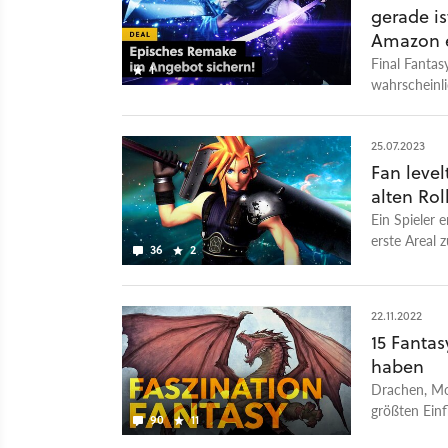
gerade i
Amazon e
Final Fantas
1
wahrscheinli
Rollenspiel-
und ihr könn
25.07.2023
Fan level
alten Rol
Ein Spieler 
erste Areal 
36
2
22.11.2022
15 Fantas
haben
Drachen, Mo
größten Einf
90
11