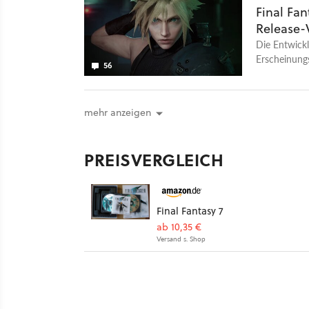
Final Fan
Release-
Die Entwick
Erscheinung
56
Jahre bis zu
mehr anzeigen
PREISVERGLEICH
Final Fantasy 7
ab 10,35 €
Versand s. Shop