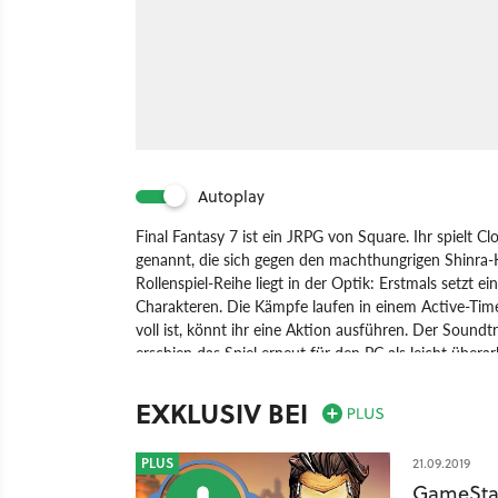
Autoplay
Final Fantasy 7 ist ein JRPG von Square. Ihr spielt 
genannt, die sich gegen den machthungrigen Shinra-K
Rollenspiel-Reihe liegt in der Optik: Erstmals setzt 
Charakteren. Die Kämpfe laufen in einem Active-Time-B
voll ist, könnt ihr eine Aktion ausführen. Der Sou
erschien das Spiel erneut für den PC als leicht überar
Spiel
Apple iOS
PC
PlayStation 4
Mobile
P
EXKLUSIV BEI
PLUS
21.09.2019
GameStar