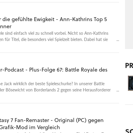
r die gefühlte Ewigkeit - Ann-Kathrins Top 5
nner
e sind einfach viel zu schnell vorbei. Nicht so Ann-Kathrins
 für Titel, die besonders viel Spielzeit bieten. Dabei hat sie
einer Kampagnenspielzeit entschieden, sondern auch Post- und
tent, Wiederspielwert und Erweiterungen mit einbezogen.
ch ihren persönlichen Geschmack. Weil manche Spiele einfach
P
ß machen, als dass man sie nach dem Ende der Kampagne
-Podcast - Plus-Folge 67: Battle Royale des
egen könnte. Mehr Spiele mit viel Inhalt: Open World-Spiele
4, Xbox One und die Switch Spielzeit ohne Ende Alle
reeds nach Spielzeit geordnet Maurices Top 5 Zeitfresser
 Jack wirklich der beste Spieleschurke? In unserer Battle
Empfehlungen
 der Bösewicht von Borderlands 2 gegen seine Herausforderer
tasy 7 Fan-Remaster - Original (PC) gegen
rafik-Mod im Vergleich
S