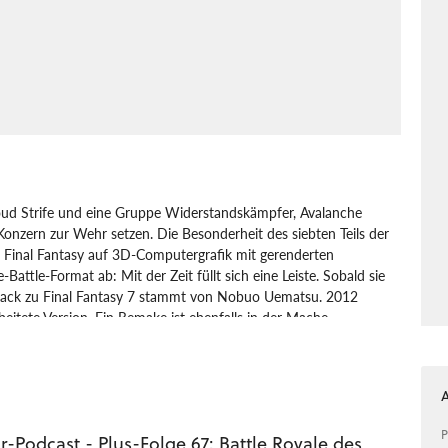
Cloud Strife und eine Gruppe Widerstandskämpfer, Avalanche
onzern zur Wehr setzen. Die Besonderheit des siebten Teils der
ein Final Fantasy auf 3D-Computergrafik mit gerenderten
attle-Format ab: Mit der Zeit füllt sich eine Leiste. Sobald sie
ndtrack zu Final Fantasy 7 stammt von Nobuo Uematsu. 2012
beitete Version. Ein Remake ist ebenfalls in der Mache.
layStation
Rollenspiel
Eidos Interactive
Square Enix
P
-Podcast - Plus-Folge 67: Battle Royale des