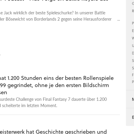
G
R
 Jack wirklich der beste Spieleschurke? In unserer Battle
 der Bösewicht von Borderlands 2 gegen seine Herausforderer
P
E
W
U
7
S
S
F
at 1.200 Stunden eins der besten Rollenspiele
p
 99 gegrindet, ohne je den ersten Bildschirm
sen
urdeste Challenge von Final Fantasy 7 dauerte über 1.200
 scheiterte im letzten Moment.
eisterwerk hat Geschichte geschrieben und