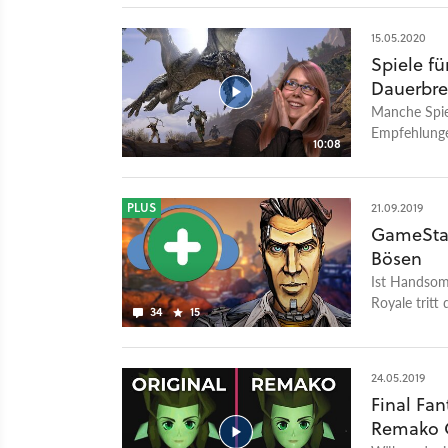
15.05.2020
Spiele fü
Dauerbre
Manche Spiel
Empfehlungen
10:08
nicht nach r
Endgame-Con
Und natürli
PLUS
21.09.2019
zu viel Spa
GameStar
einfach wegl
Bösen
2020 für PS
Assassin's C
Ist Handsome
Nataschas 
Royale tritt
34
15
an.
24.05.2019
Final Fan
Remako G