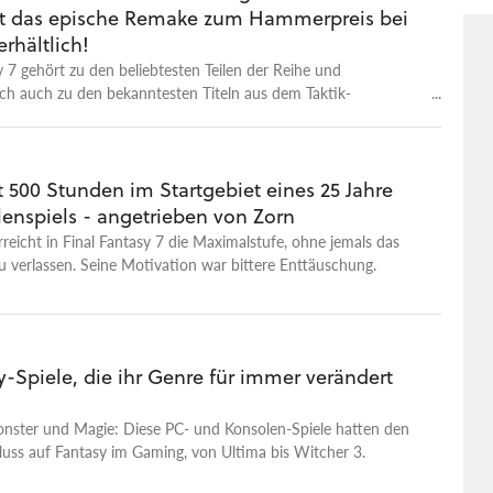
st das epische Remake zum Hammerpreis bei
rhältlich!
y 7 gehört zu den beliebtesten Teilen der Reihe und
ch auch zu den bekanntesten Titeln aus dem Taktik-
Genre. Aktuell bekommt es ein Remake in Form einer Trilogie
t euch Teil zwei aktuell im Angebot schnappen!
t 500 Stunden im Startgebiet eines 25 Jahre
lenspiels - angetrieben von Zorn
erreicht in Final Fantasy 7 die Maximalstufe, ohne jemals das
zu verlassen. Seine Motivation war bittere Enttäuschung.
y-Spiele, die ihr Genre für immer verändert
nster und Magie: Diese PC- und Konsolen-Spiele hatten den
luss auf Fantasy im Gaming, von Ultima bis Witcher 3.