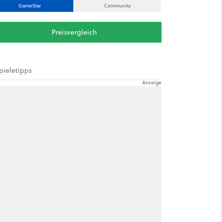
GameStar
Community
Preisvergleich
pieletipps