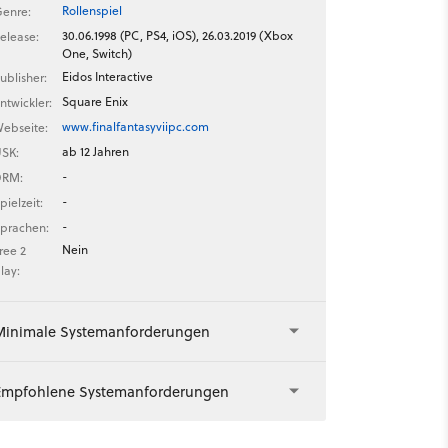
Rollenspiel
enre:
30.06.1998 (PC, PS4, iOS), 26.03.2019 (Xbox
elease:
One, Switch)
Eidos Interactive
ublisher:
Square Enix
ntwickler:
www.finalfantasyviipc.com
ebseite:
ab 12 Jahren
SK:
-
DRM:
-
pielzeit:
-
prachen:
Nein
ree 2
lay:
Minimale Systemanforderungen
Empfohlene Systemanforderungen