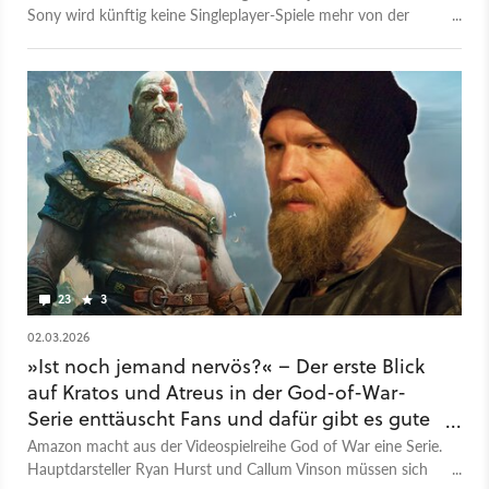
Sony wird künftig keine Singleplayer-Spiele mehr von der
PlayStation auf den PC bringen.
23
3
02.03.2026
»Ist noch jemand nervös?« – Der erste Blick
auf Kratos und Atreus in der God-of-War-
Serie enttäuscht Fans und dafür gibt es gute
Gründe
Amazon macht aus der Videospielreihe God of War eine Serie.
Hauptdarsteller Ryan Hurst und Callum Vinson müssen sich