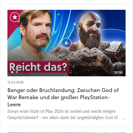
aktuell mit viel Kritik herumschlagen.
3
55:50
13.02.2026
Banger oder Bruchlandung: Zwischen God of
War Remake und der großen PlayStation-
Leere
Sonys erste State of Play 2026 ist vorbei und weckt einigen
Gesprächsbedarf - vor allem dank der angekündigten God of
War-Remakes! Felix und Magdalena diskutieren das
Showcase. Das ist die Videoversion unseres GameStar