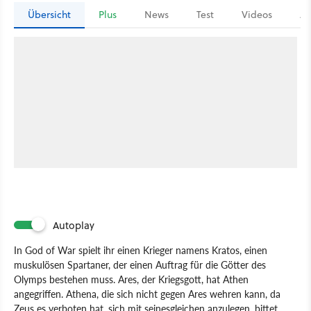
Übersicht
Plus
News
Test
Videos
Ar
Autoplay
In God of War spielt ihr einen Krieger namens Kratos, einen
muskulösen Spartaner, der einen Auftrag für die Götter des
Olymps bestehen muss. Ares, der Kriegsgott, hat Athen
angegriffen. Athena, die sich nicht gegen Ares wehren kann, da
Zeus es verboten hat, sich mit seinesgleichen anzulegen, bittet