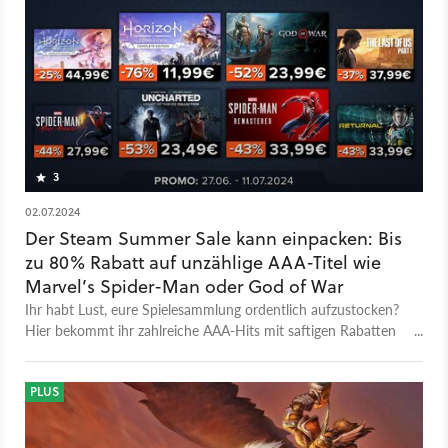
Action-Plattformer spielt ihr den jungen Kratos, der mit
seinem Bruder Deimos trainiert. Dabei kämpft ihr mit Speer
und Schild und mächtigen Gaben des Olymps. Sons of Sparta
kann ab sofort auf der PlayStaion 5 erworben und gespielt
werden.
3
02.07.2024
Der Steam Summer Sale kann einpacken: Bis
zu 80% Rabatt auf unzählige AAA-Titel wie
Marvel’s Spider-Man oder God of War
Ihr habt Lust, eure Spielesammlung ordentlich aufzustocken?
Hier bekommt ihr zahlreiche AAA-Hits mit saftigen Rabatten
von bis zu 80% – und die Rede ist nicht vom Steam Summer
Sale.
PLUS