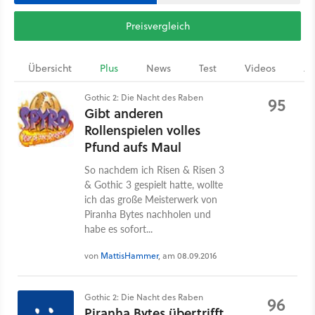
Preisvergleich
Übersicht
Plus
News
Test
Videos
Ar
Gothic 2: Die Nacht des Raben
95
Gibt anderen
Rollenspielen volles
Pfund aufs Maul
So nachdem ich Risen & Risen 3
& Gothic 3 gespielt hatte, wollte
ich das große Meisterwerk von
Piranha Bytes nachholen und
habe es sofort...
von
MattisHammer
, am 08.09.2016
Gothic 2: Die Nacht des Raben
96
Piranha Bytes übertrifft