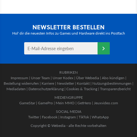
NEWSLETTER BESTELLEN
Hol' dir die neuesten Infos zu Games und Hardware direkt ins Postfach
RUBRIKEN
Impressum
|
Unser Team
|
Unser Kodex
|
Über Webedia
|
Abo kündigen
|
Bestellung widerrufen
|
Karriere
|
Newsletter
|
Kontakt
|
Nutzungsbestimmungen
|
Mediadaten
|
Datenschutzerklärung
|
Cookies & Tracking
|
Transparenzbericht
MEDIENGRUPPE
GameStar
|
GamePro
|
Mein MMO
|
GetHero
|
Jeuxvideo.com
SOCIAL MEDIA
Twitter
|
Facebook
|
Instagram
|
TikTok
|
WhatsApp
Copyright © Webedia - alle Rechte vorbehalten