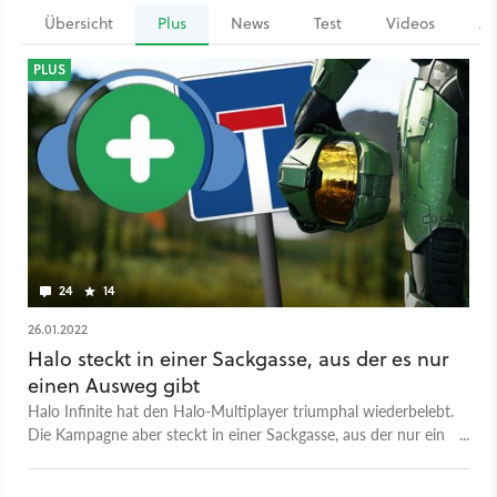
Übersicht
Plus
News
Test
Videos
Ar
PLUS
24
14
26.01.2022
Halo steckt in einer Sackgasse, aus der es nur
einen Ausweg gibt
Halo Infinite hat den Halo-Multiplayer triumphal wiederbelebt.
Die Kampagne aber steckt in einer Sackgasse, aus der nur ein
drastischer Schritt herausführt.