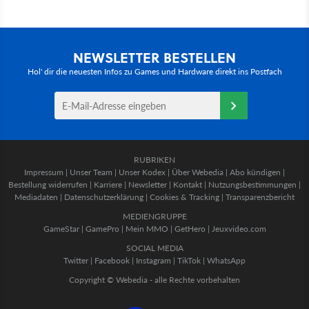
NEWSLETTER BESTELLEN
Hol' dir die neuesten Infos zu Games und Hardware direkt ins Postfach
RUBRIKEN
Impressum
|
Unser Team
|
Unser Kodex
|
Über Webedia
|
Abo kündigen
|
Bestellung widerrufen
|
Karriere
|
Newsletter
|
Kontakt
|
Nutzungsbestimmungen
|
Mediadaten
|
Datenschutzerklärung
|
Cookies & Tracking
|
Transparenzbericht
MEDIENGRUPPE
GameStar
|
GamePro
|
Mein MMO
|
GetHero
|
Jeuxvideo.com
SOCIAL MEDIA
Twitter
|
Facebook
|
Instagram
|
TikTok
|
WhatsApp
Copyright © Webedia - alle Rechte vorbehalten