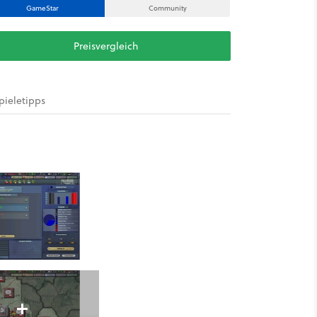
GameStar
Community
Preisvergleich
pieletipps