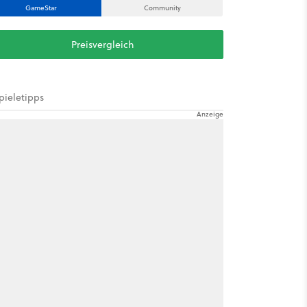
GameStar
Community
Preisvergleich
pieletipps