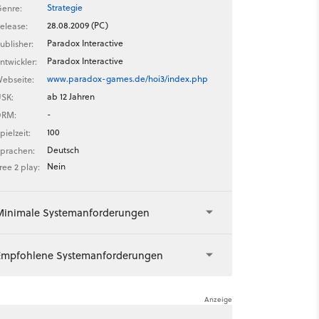
Strategie
enre:
28.08.2009 (PC)
elease:
Paradox Interactive
ublisher:
Paradox Interactive
ntwickler:
www.paradox-games.de/hoi3/index.php
ebseite:
ab 12 Jahren
SK:
-
DRM:
100
pielzeit:
Deutsch
prachen:
Nein
ree 2 play:
Minimale Systemanforderungen
Empfohlene Systemanforderungen