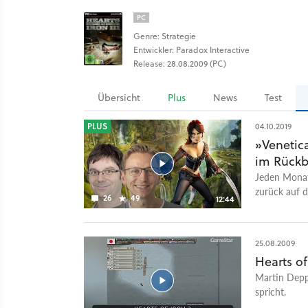
PC
Genre: Strategie
Entwickler: Paradox Interactive
Release: 28.08.2009 (PC)
Übersicht
Plus
News
Test
PLUS
04.10.2019
»Venetica
im Rückb
Jeden Monat 
zurück auf d
26
49
12:44
genau 10 Jah
Spiele der G
Schmitz, He
25.08.2009
erwarten Hi
Hearts of
Perspektive 
Martin Deppe
diesem Game
spricht.
World WSC R
erfahrt ihr 