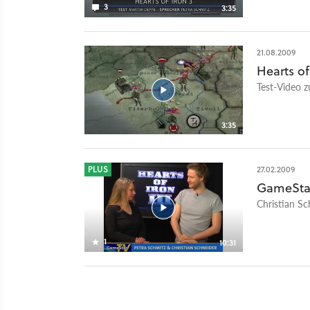
3
3:35
zehn Jahren
Beispiel spr
Launch von V
21.08.2009
eines der bel
Hearts of
Test-Video z
3:35
PLUS
27.02.2009
GameStar 
Christian Sc
1
10:31