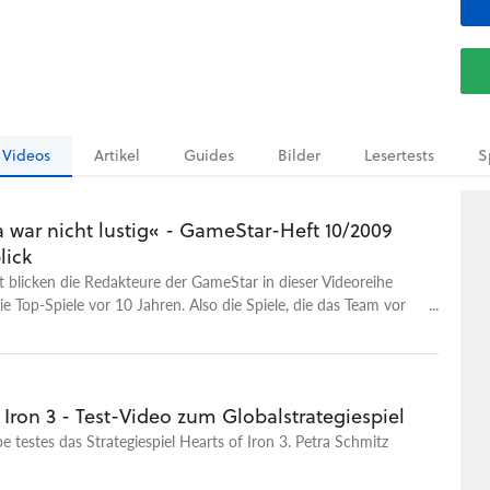
Videos
Artikel
Guides
Bilder
Lesertests
S
 war nicht lustig« - GameStar-Heft 10/2009
lick
blicken die Redakteure der GameStar in dieser Videoreihe
ie Top-Spiele vor 10 Jahren. Also die Spiele, die das Team vor
ren getestet hat. In diesem Video geht es deshalb um die
ameStar 10/2009. Vor der Kamera sind mit dabei: Petra
iko Klinge, Michael Obermeier und Peter Bathge. Euch
ntergrundinfos zu den Spielen, Einordnungen aus einer neuen
 Iron 3 - Test-Video zum Globalstrategiespiel
(10 Jahre später) aber auch viele persönliche Anekdoten. In
 testes das Strategiespiel Hearts of Iron 3. Petra Schmitz
Star-Rückblick sind dabei: Hearts of Iron 3 The Whispered
eal 2009: World Snooker Championship Venetica Im Video
allerlei Wissenswertes zu diesen vergessenen Perlen, die vor