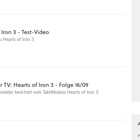
 zu den Top-Spielen des Monats Oktober gehört haben. Zum
icht die Redaktion darüber, was wirklich hinter dem verbuggten
enetica gesteckt hat - und wieso Hearts of Iron 3 bis heute
iebtesten Paradox-Strategiespiele ist.
 Iron 3 - Test-Video
u Hearts of Iron 3
TV: Hearts of Iron 3 - Folge 16/09
hneider berichtet vom Taktikkoloss Hearts of Iron 3.
P