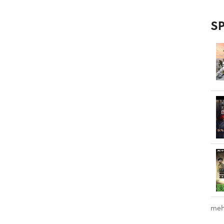
SP
meh