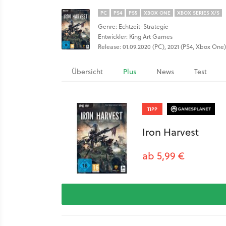
PC
PS4
PS5
XBOX ONE
XBOX SERIES X/S
Genre: Echtzeit-Strategie
Entwickler: King Art Games
Release: 01.09.2020 (PC), 2021 (PS4, Xbox One),
Übersicht
Plus
News
Test
TIPP
Iron Harvest
ab 5,99 €