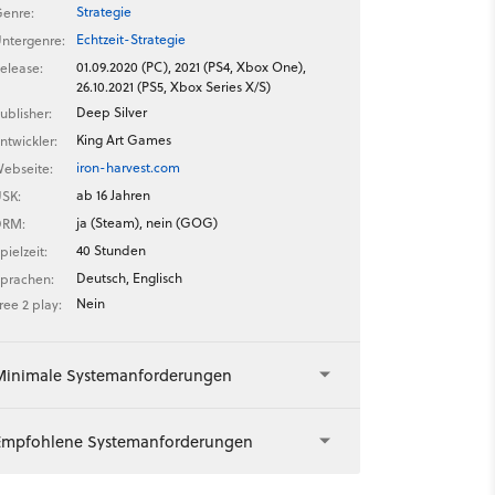
Strategie
enre:
Echtzeit-Strategie
ntergenre:
01.09.2020 (PC), 2021 (PS4, Xbox One),
elease:
26.10.2021 (PS5, Xbox Series X/S)
Deep Silver
ublisher:
King Art Games
ntwickler:
iron-harvest.com
ebseite:
ab 16 Jahren
SK:
ja (Steam), nein (GOG)
DRM:
40 Stunden
pielzeit:
Deutsch, Englisch
prachen:
Nein
ree 2 play:
Minimale Systemanforderungen
Empfohlene Systemanforderungen