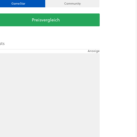
GameStar
Community
Preisvergleich
sts