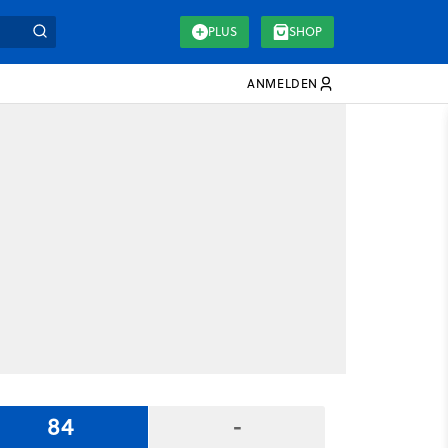
PLUS
SHOP
ANMELDEN
84
-