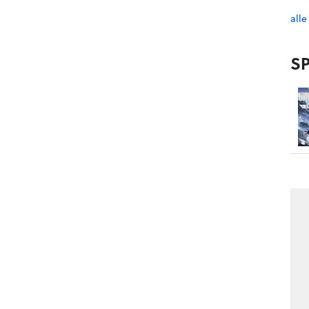
alle
SP