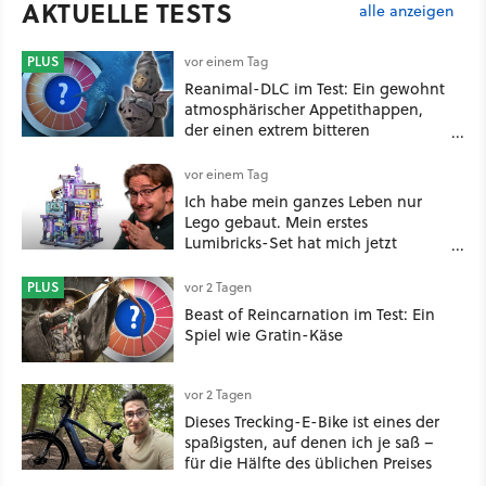
AKTUELLE TESTS
alle anzeigen
PLUS
vor einem Tag
Reanimal-DLC im Test: Ein gewohnt
atmosphärischer Appetithappen,
der einen extrem bitteren
Nachgeschmack hinterlässt
vor einem Tag
Ich habe mein ganzes Leben nur
Lego gebaut. Mein erstes
Lumibricks-Set hat mich jetzt
nachhaltig beeindruckt: Game
Stack im Test
PLUS
vor 2 Tagen
Beast of Reincarnation im Test: Ein
Spiel wie Gratin-Käse
vor 2 Tagen
Dieses Trecking-E-Bike ist eines der
spaßigsten, auf denen ich je saß –
für die Hälfte des üblichen Preises