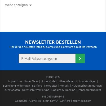
mehr anzeigen
NEWSLETTER BESTELLEN
Hol' dir die neuesten Infos zu Games und Hardware direkt ins Postfach
RUBRIKEN
Impressum
|
Unser Team
|
Unser Kodex
|
Über Webedia
|
Abo kündigen
|
Bestellung widerrufen
|
Karriere
|
Newsletter
|
Kontakt
|
Nutzungsbestimmungen
|
Mediadaten
|
Datenschutzerklärung
|
Cookies & Tracking
|
Transparenzbericht
MEDIENGRUPPE
GameStar
|
GamePro
|
Mein MMO
|
GetHero
|
Jeuxvideo.com