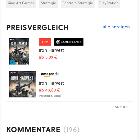
King Art Games
Strategie
Echtzeit-Strategie
PlayStation
PREISVERGLEICH
alle anzeigen
TIPP
Iron Harvest
ab 5,99 €
Iron Harvest
ab 49,89 €
Versand s. Shop
ANZEIGE
KOMMENTARE
(196)