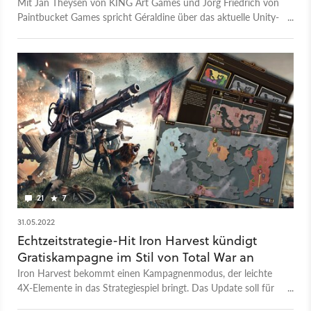
Mit Jan Theysen von KING Art Games und Jörg Friedrich von
Paintbucket Games spricht Géraldine über das aktuelle Unity-
Drama - und wie es Entwickler und Spieler beeinflussen wird.
21
7
31.05.2022
Echtzeitstrategie-Hit Iron Harvest kündigt
Gratiskampagne im Stil von Total War an
Iron Harvest bekommt einen Kampagnenmodus, der leichte
4X-Elemente in das Strategiespiel bringt. Das Update soll für
Besitzer des Spiels gratis sein.