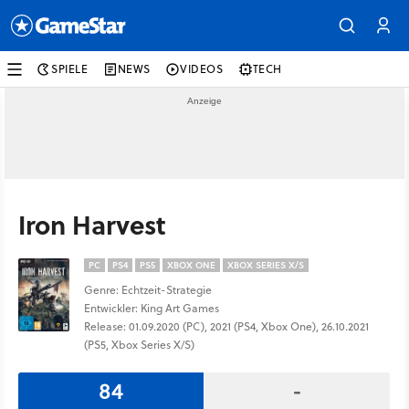
SPIELE
NEWS
VIDEOS
TECH
Iron Harvest
PC
PS4
PS5
XBOX ONE
XBOX SERIES X/S
Genre: Echtzeit-Strategie
Entwickler: King Art Games
Release: 01.09.2020 (PC), 2021 (PS4, Xbox One), 26.10.2021
(PS5, Xbox Series X/S)
84
-