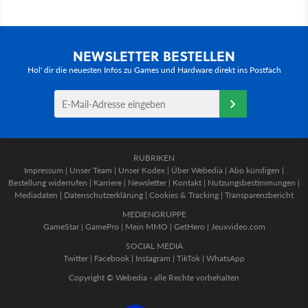
NEWSLETTER BESTELLEN
Hol' dir die neuesten Infos zu Games und Hardware direkt ins Postfach
RUBRIKEN
Impressum
|
Unser Team
|
Unser Kodex
|
Über Webedia
|
Abo kündigen
|
Bestellung widerrufen
|
Karriere
|
Newsletter
|
Kontakt
|
Nutzungsbestimmungen
|
Mediadaten
|
Datenschutzerklärung
|
Cookies & Tracking
|
Transparenzbericht
MEDIENGRUPPE
GameStar
|
GamePro
|
Mein MMO
|
GetHero
|
Jeuxvideo.com
SOCIAL MEDIA
Twitter
|
Facebook
|
Instagram
|
TikTok
|
WhatsApp
Copyright © Webedia - alle Rechte vorbehalten