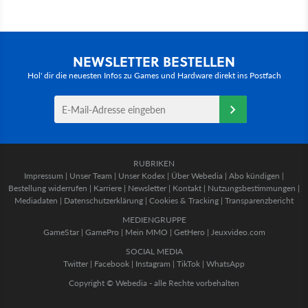
NEWSLETTER BESTELLEN
Hol' dir die neuesten Infos zu Games und Hardware direkt ins Postfach
RUBRIKEN
Impressum
|
Unser Team
|
Unser Kodex
|
Über Webedia
|
Abo kündigen
|
Bestellung widerrufen
|
Karriere
|
Newsletter
|
Kontakt
|
Nutzungsbestimmungen
|
Mediadaten
|
Datenschutzerklärung
|
Cookies & Tracking
|
Transparenzbericht
MEDIENGRUPPE
GameStar
|
GamePro
|
Mein MMO
|
GetHero
|
Jeuxvideo.com
SOCIAL MEDIA
Twitter
|
Facebook
|
Instagram
|
TikTok
|
WhatsApp
Copyright © Webedia - alle Rechte vorbehalten