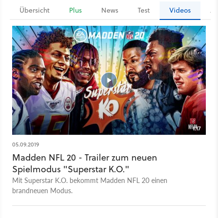
Übersicht
Plus
News
Test
Videos
Ar
1:17
05.09.2019
Madden NFL 20 - Trailer zum neuen
Spielmodus "Superstar K.O."
Mit Superstar K.O. bekommt Madden NFL 20 einen
brandneuen Modus.