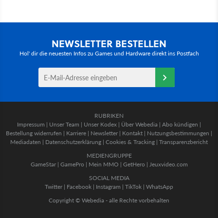
NEWSLETTER BESTELLEN
Hol' dir die neuesten Infos zu Games und Hardware direkt ins Postfach
RUBRIKEN
Impressum
|
Unser Team
|
Unser Kodex
|
Über Webedia
|
Abo kündigen
|
Bestellung widerrufen
|
Karriere
|
Newsletter
|
Kontakt
|
Nutzungsbestimmungen
|
Mediadaten
|
Datenschutzerklärung
|
Cookies & Tracking
|
Transparenzbericht
MEDIENGRUPPE
GameStar
|
GamePro
|
Mein MMO
|
GetHero
|
Jeuxvideo.com
SOCIAL MEDIA
Twitter
|
Facebook
|
Instagram
|
TikTok
|
WhatsApp
Copyright © Webedia - alle Rechte vorbehalten