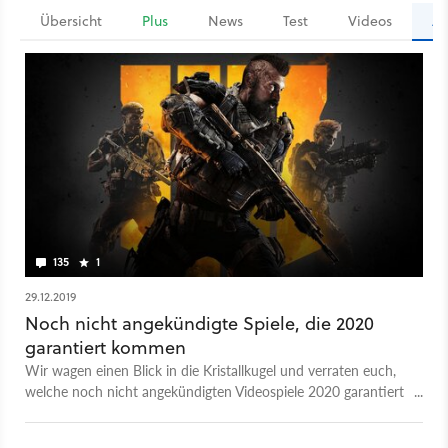
Übersicht
Plus
News
Test
Videos
Ar
135
1
29.12.2019
Noch nicht angekündigte Spiele, die 2020
garantiert kommen
Wir wagen einen Blick in die Kristallkugel und verraten euch,
welche noch nicht angekündigten Videospiele 2020 garantiert
kommen werden.