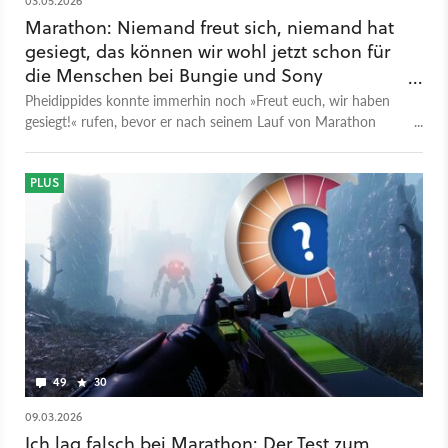
03.05.2026
Marathon: Niemand freut sich, niemand hat
gesiegt, das können wir wohl jetzt schon für
die Menschen bei Bungie und Sony
festhalten
Pheidippides konnte immerhin noch »Freut euch, wir haben
gesiegt!« rufen, bevor er nach seinem Lauf von Marathon
nach Athen tot zusammenbrach.
PLUS
49
30
09.03.2026
Ich lag falsch bei Marathon: Der Test zum