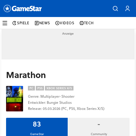
SPIELE
NEWS
VIDEOS
TECH
Marathon
PC
PS5
XBOX SERIES X/S
Genre: Multiplayer-Shooter
Entwickler: Bungie Studios
Release: 05.03.2026 (PC, PS5, Xbox Series X/S)
83
-
GameStar
Community