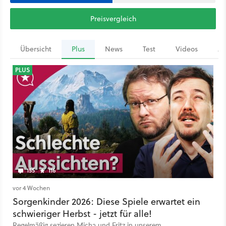
Preisvergleich
Übersicht
Plus
News
Test
Videos
Ar
PLUS
155
116
vor 4 Wochen
Sorgenkinder 2026: Diese Spiele erwartet ein
schwieriger Herbst - jetzt für alle!
Regelmäßig sezieren Micha und Fritz in unserem