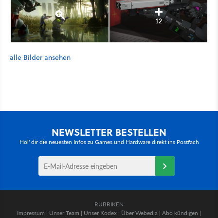
12
alle Bilder ansehen
NEWSLETTER BESTELLEN
Hol' dir die neuesten Infos zu Games und Hardware direkt ins Postfach
RUBRIKEN
Impressum
|
Unser Team
|
Unser Kodex
|
Über Webedia
|
Abo kündigen
|