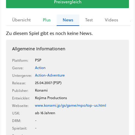
Preisvergleich
Übersicht
Plus
News
Test
Videos
Ar
Zu diesem Spiel gibt es noch keine News.
Allgemeine Informationen
PSP
Plattform:
Action
Genre:
Action-Adventure
Untergenre:
25.04.2007 (PSP)
Release:
Konami
Publisher:
Kojima Productions
Entwickler:
www.konami.jp/gs/game/mpo/top-us.html
Webseite:
ab 16 Jahren
USK:
-
DRM:
-
Spielzeit: