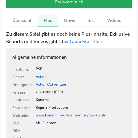
Preisvergleich
Übersicht
Plus
News
Test
Videos
Ar
Zu diesem Spiel gibt es noch keine Plus-Inhalte. Exklusive
Reports und Videos gibt's bei
GameStar Plus
.
Allgemeine Informationen
PSP
Plattform:
Action
Genre:
Action-Adventure
Untergenre:
25.04.2007 (PSP)
Release:
Konami
Publisher:
Kojima Productions
Entwickler:
www.konami.jp/gs/game/mpo/top-us.html
Webseite:
ab 16 Jahren
USK:
-
DRM: