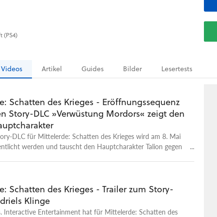
t (PS4)
Videos
Artikel
Guides
Bilder
Lesertests
de: Schatten des Krieges - Eröffnungssequenz
ten Story-DLC »Verwüstung Mordors« zeigt den
uptcharakter
tory-DLC für Mittelerde: Schatten des Krieges wird am 8. Mai
entlicht werden und tauscht den Hauptcharakter Talion gegen
n der untergegangenen Stadt Minas Ithil, Baranor, ein.
 in die »Verwüstung Mordors« eine Armee aus menschlichen
heuern und in der Wüstenregion Lithlad gegen eine neue Ork-
treten. Ziel ist es, die Festung Shindrâm einzunehmen. Teil
e: Schatten des Krieges - Trailer zum Story-
ass Publisher Warner veröffentlichte jetzt zur Einstimmung
driels Klinge
y-Erweiterung die Eröffnungssequenz, in der Baranor auf einen
 Interactive Entertainment hat für Mittelerde: Schatten des