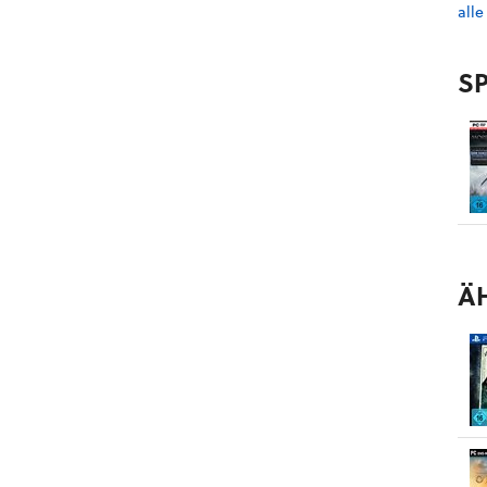
alle
SP
Ä