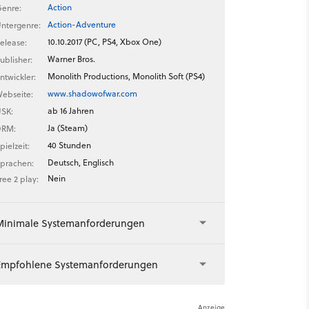
Action
enre:
Action-Adventure
ntergenre:
10.10.2017 (PC, PS4, Xbox One)
elease:
Warner Bros.
ublisher:
Monolith Productions, Monolith Soft (PS4)
ntwickler:
www.shadowofwar.com
ebseite:
ab 16 Jahren
SK:
Ja (Steam)
DRM:
40 Stunden
pielzeit:
Deutsch, Englisch
prachen:
Nein
ree 2 play:
Minimale Systemanforderungen
Empfohlene Systemanforderungen