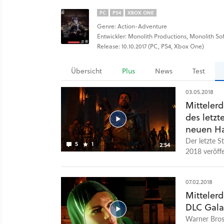
PC
PS4
XBOX ONE
Genre: Action-Adventure
Entwickler: Monolith Productions, Monolith Sof
Release: 10.10.2017 (PC, PS4, Xbox One)
Übersicht
Plus
News
Test
03.05.2018
Mitteler
des letz
neuen Ha
Der letzte S
5
1
2:54
2018 veröff
den Hauptman
Dieser muss
Söldnern an
07.02.2018
Bedrohung an
Mittelerd
des Season P
DLC Gala
auf die Stor
Warner Bros.