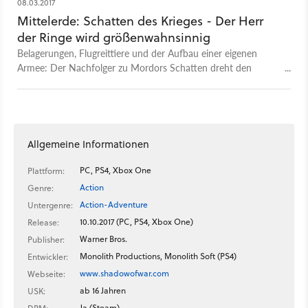
08.03.2017
Mittelerde: Schatten des Krieges - Der Herr
der Ringe wird größenwahnsinnig
Belagerungen, Flugreittiere und der Aufbau einer eigenen
Armee: Der Nachfolger zu Mordors Schatten dreht den
»Episch«-Regler in Richtung Anschlag und könnte so neue
Maßstäbe im Open-World-Genre setzen.
Allgemeine Informationen
PC, PS4, Xbox One
Plattform:
Action
Genre:
Action-Adventure
Untergenre:
10.10.2017 (PC, PS4, Xbox One)
Release:
Warner Bros.
Publisher:
Monolith Productions, Monolith Soft (PS4)
Entwickler:
www.shadowofwar.com
Webseite:
ab 16 Jahren
USK:
Ja (Steam)