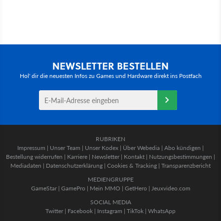
NEWSLETTER BESTELLEN
Hol' dir die neuesten Infos zu Games und Hardware direkt ins Postfach
RUBRIKEN
Impressum
|
Unser Team
|
Unser Kodex
|
Über Webedia
|
Abo kündigen
|
Bestellung widerrufen
|
Karriere
|
Newsletter
|
Kontakt
|
Nutzungsbestimmungen
|
Mediadaten
|
Datenschutzerklärung
|
Cookies & Tracking
|
Transparenzbericht
MEDIENGRUPPE
GameStar
|
GamePro
|
Mein MMO
|
GetHero
|
Jeuxvideo.com
SOCIAL MEDIA
Twitter
|
Facebook
|
Instagram
|
TikTok
|
WhatsApp