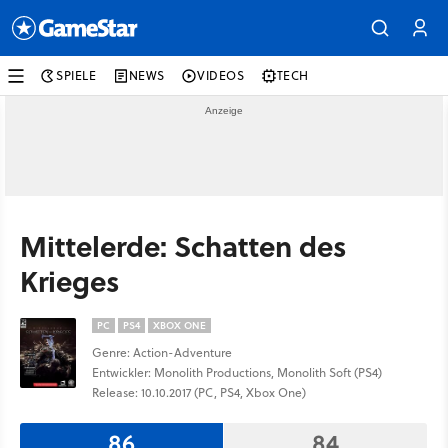
SPIELE
NEWS
VIDEOS
TECH
Mittelerde: Schatten des
Krieges
PC
PS4
XBOX ONE
Genre: Action-Adventure
Entwickler: Monolith Productions, Monolith Soft (PS4)
Release: 10.10.2017 (PC, PS4, Xbox One)
86
84