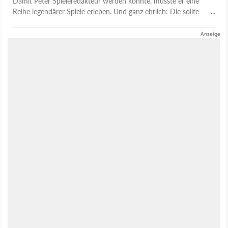
Damit Peter Spieleredakteur werden konnte, musste er eine
Reihe legendärer Spiele erleben. Und ganz ehrlich: Die sollte
jeder erlebt haben.