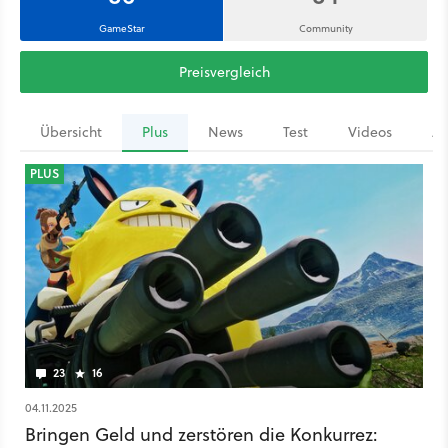
GameStar
Community
Preisvergleich
Übersicht
Plus
News
Test
Videos
Ar
PLUS
23
16
04.11.2025
Bringen Geld und zerstören die Konkurrez: