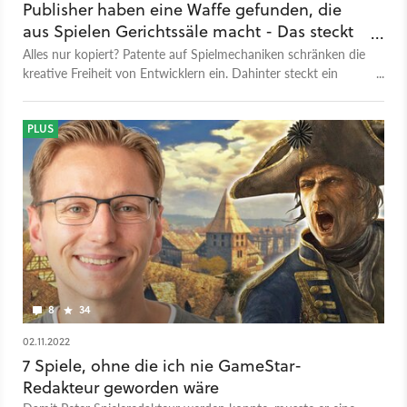
Publisher haben eine Waffe gefunden, die
aus Spielen Gerichtssäle macht - Das steckt
hinter den Patenten
Alles nur kopiert? Patente auf Spielmechaniken schränken die
kreative Freiheit von Entwicklern ein. Dahinter steckt ein
bedenklicher Trend.
PLUS
8
34
02.11.2022
7 Spiele, ohne die ich nie GameStar-
Redakteur geworden wäre