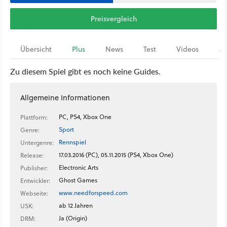
Preisvergleich
Übersicht
Plus
News
Test
Videos
Ar
Zu diesem Spiel gibt es noch keine Guides.
Allgemeine Informationen
PC, PS4, Xbox One
Plattform:
Sport
Genre:
Rennspiel
Untergenre:
17.03.2016 (PC), 05.11.2015 (PS4, Xbox One)
Release:
Electronic Arts
Publisher:
Ghost Games
Entwickler:
www.needforspeed.com
Webseite:
ab 12 Jahren
USK:
Ja (Origin)
DRM: