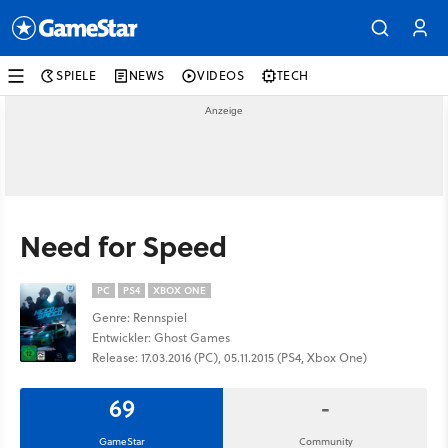
SPIELE
NEWS
VIDEOS
TECH
Need for Speed
PC
PS4
XBOX ONE
Genre: Rennspiel
Entwickler: Ghost Games
Release: 17.03.2016 (PC), 05.11.2015 (PS4, Xbox One)
69
-
GameStar
Community