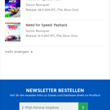
Genre: Rennspiel
Release: 08.11.2019 (PC, PS4, Xbox One)
Need for Speed: Payback
Genre: Rennspiel
Release: 10.11.2017 (PC, PS4, Xbox One)
mehr anzeigen
NEWSLETTER BESTELLEN
Hol' dir die neuesten Infos zu Games und Hardware direkt ins Postfach