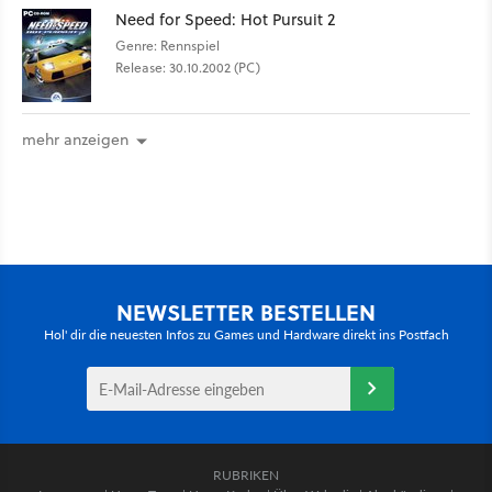
Need for Speed: Hot Pursuit 2
Genre: Rennspiel
Release: 30.10.2002 (PC)
mehr anzeigen
NEWSLETTER BESTELLEN
Hol' dir die neuesten Infos zu Games und Hardware direkt ins Postfach
RUBRIKEN