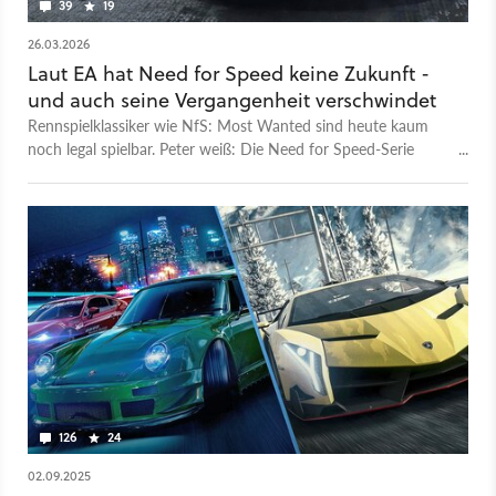
39
19
26.03.2026
Laut EA hat Need for Speed keine Zukunft -
und auch seine Vergangenheit verschwindet
Rennspielklassiker wie NfS: Most Wanted sind heute kaum
noch legal spielbar. Peter weiß: Die Need for Speed-Serie
steckt in der Krise.
126
24
02.09.2025