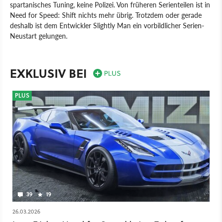
spartanisches Tuning, keine Polizei. Von früheren Serienteilen ist in
Need for Speed: Shift nichts mehr übrig. Trotzdem oder gerade
deshalb ist dem Entwickler Slightly Man ein vorbildlicher Serien-
Neustart gelungen.
Spiel
PC
PlayStation 3
PSP
Xbox 360
PlayStation
Xbox
Rennspiel
Sport
EXKLUSIV BEI
PLUS
39
19
26.03.2026