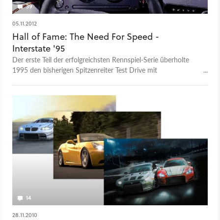
39
05.11.2012
Hall of Fame: The Need For Speed -
Interstate '95
Der erste Teil der erfolgreichsten Rennspiel-Serie überholte
1995 den bisherigen Spitzenreiter Test Drive mit
actiongeladenen Rennen und High-End-Grafik. Wir blicken
zurück.
14
28.11.2010