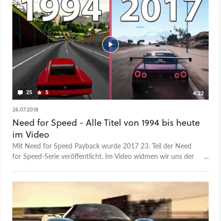
25
5
4:22
26.07.2018
Need for Speed - Alle Titel von 1994 bis heute
im Video
Mit Need for Speed Payback wurde 2017 23. Teil der Need
for Speed-Serie veröffentlicht. Im Video widmen wir uns der
gesamten Reihe und zeigen alle Need for Speed Titel
chronologisch nach Erscheinungsdatum. Das Video gibt es
auch in 4K UHD bei Candyland auf YouTube. Need for Speed
hat in den Jahren von wilden Polizeiverfolgungsjagden wie
etwa bei NfS Hot Pursuit über illegale Straßenrennen bei
Nacht (NfS Underground) bis hin zur offen Spielwelt (Need