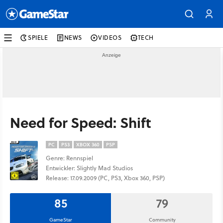
SPIELE
NEWS
VIDEOS
TECH
Need for Speed: Shift
PC
PS3
XBOX 360
PSP
Genre: Rennspiel
Entwickler: Slightly Mad Studios
Release: 17.09.2009 (PC, PS3, Xbox 360, PSP)
85
79
GameStar
Community