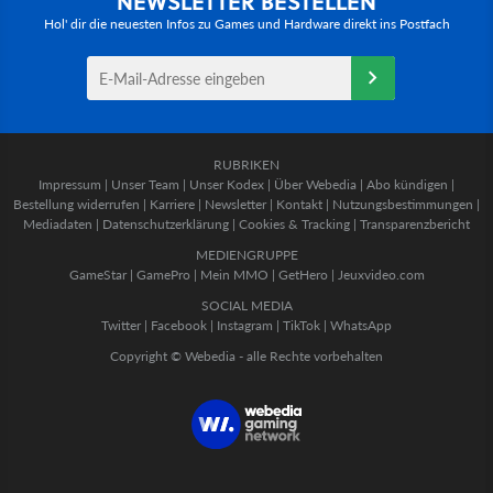
NEWSLETTER BESTELLEN
Hol' dir die neuesten Infos zu Games und Hardware direkt ins Postfach
RUBRIKEN
Impressum
|
Unser Team
|
Unser Kodex
|
Über Webedia
|
Abo kündigen
|
Bestellung widerrufen
|
Karriere
|
Newsletter
|
Kontakt
|
Nutzungsbestimmungen
|
Mediadaten
|
Datenschutzerklärung
|
Cookies & Tracking
|
Transparenzbericht
MEDIENGRUPPE
GameStar
|
GamePro
|
Mein MMO
|
GetHero
|
Jeuxvideo.com
SOCIAL MEDIA
Twitter
|
Facebook
|
Instagram
|
TikTok
|
WhatsApp
Copyright © Webedia - alle Rechte vorbehalten