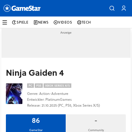
SPIELE
NEWS
VIDEOS
TECH
Ninja Gaiden 4
PC
PS5
XBOX SERIES X/S
Genre: Action-Adventure
Entwickler: PlatinumGames
Release: 21.10.2025 (PC, PS5, Xbox Series X/S)
86
-
GameStar
Community