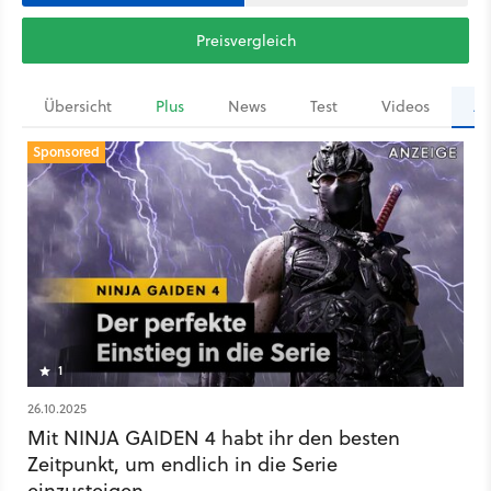
Preisvergleich
Übersicht
Plus
News
Test
Videos
Ar
Sponsored
1
26.10.2025
Mit NINJA GAIDEN 4 habt ihr den besten
Zeitpunkt, um endlich in die Serie
einzusteigen