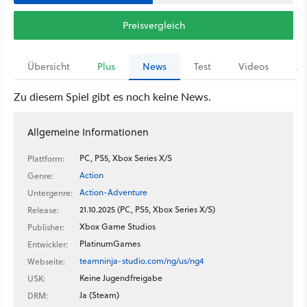
Preisvergleich
Übersicht
Plus
News
Test
Videos
Ar
Zu diesem Spiel gibt es noch keine News.
Allgemeine Informationen
PC, PS5, Xbox Series X/S
Plattform:
Action
Genre:
Action-Adventure
Untergenre:
21.10.2025 (PC, PS5, Xbox Series X/S)
Release:
Xbox Game Studios
Publisher:
PlatinumGames
Entwickler:
teamninja-studio.com/ng/us/ng4
Webseite:
Keine Jugendfreigabe
USK:
Ja (Steam)
DRM: