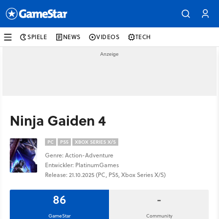
SPIELE
NEWS
VIDEOS
TECH
Ninja Gaiden 4
PC
PS5
XBOX SERIES X/S
Genre: Action-Adventure
Entwickler: PlatinumGames
Release: 21.10.2025 (PC, PS5, Xbox Series X/S)
86
-
GameStar
Community