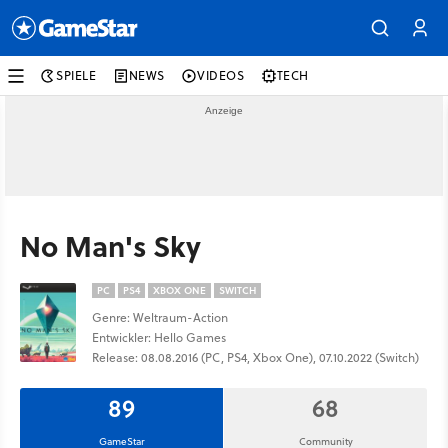
SPIELE
NEWS
VIDEOS
TECH
No Man's Sky
PC
PS4
XBOX ONE
SWITCH
Genre: Weltraum-Action
Entwickler: Hello Games
Release: 08.08.2016 (PC, PS4, Xbox One), 07.10.2022 (Switch)
89
68
GameStar
Community