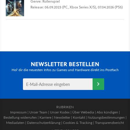
Genre: Rollenspiel
Release: 06.09.2023 (PC, Xbox Series X/S), 07.04.2026 (PS5)
NEWSLETTER BESTELLEN
Hol' dir die neuesten Infos zu Games und Hardware direkt ins Postfach
RUBRIKEN
Impressum
|
Unser Team
|
Unser Kodex
|
Über Webedia
|
Abo kündigen
|
Bestellung widerrufen
|
Karriere
|
Newsletter
|
Kontakt
|
Nutzungsbestimmungen
|
Mediadaten
|
Datenschutzerklärung
|
Cookies & Tracking
|
Transparenzbericht