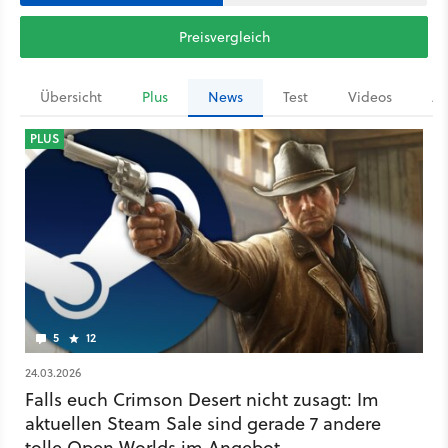
Preisvergleich
Übersicht
Plus
News
Test
Videos
Ar
PLUS
5
12
24.03.2026
Falls euch Crimson Desert nicht zusagt: Im
aktuellen Steam Sale sind gerade 7 andere
tolle Open Worlds im Angebot