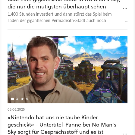
die nur die mutigsten überhaupt sehen
können
1.400 Stunden investiert und dann stürzt das Spiel beim
Laden der gigantischen Permadeath-Stadt auch noch
zuverlässig ab.
3
4
05.06.2025
»Nintendo hat uns nie taube Kinder
geschickt« - Untertitel-Panne bei No Man's
Sky sorgt für Gesprächsstoff und es ist