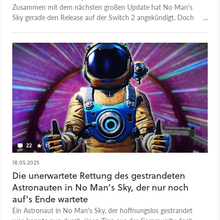
köstlich
Zusammen mit dem nächsten großen Update hat No Man's
Sky gerade den Release auf der Switch 2 angekündigt. Doch
in den Untertiteln des Videos steckt ein kleiner, aber
ausschlaggebender Fehler.
22
15
18.05.2025
Die unerwartete Rettung des gestrandeten
Astronauten in No Man's Sky, der nur noch
auf's Ende wartete
Ein Astronaut in No Man's Sky, der hoffnungslos gestrandet