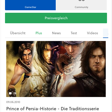
GameStar
Community
Preisvergleich
Übersicht
Plus
News
Test
Videos
Ar
25
09.06.2010
Prince of Persia-Historie - Die Traditionsserie