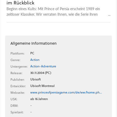
im Rückblick
Beginn eines Kults: Mit Prince of Persia erscheint 1989 ein
zeitloser Klassiker. Wir verraten Ihnen, wie die Serie ihren
Ursprung fand und welche Veränderungen der Prinz durchlebt
hat.
Allgemeine Informationen
PC
Plattform:
Action
Genre:
Action-Adventure
Untergenre:
30.11.2004 (PC)
Release:
Ubisoft
Publisher:
Ubisoft Montreal
Entwickler:
www.princeofpersiagame.com/de/ww/home.ph…
Webseite:
ab 16 Jahren
USK:
-
DRM:
-
Spielzeit: