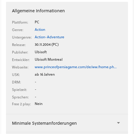
Allgemeine Informationen
PC
Plattform:
Action
Genre:
Action-Adventure
Untergenre:
30.11.2004 (PC)
Release:
Ubisoft
Publisher:
Ubisoft Montreal
Entwickler:
www.princeofpersiagame.com/de/ww/home.ph…
Webseite:
ab 16 Jahren
USK:
-
DRM:
-
Spielzeit:
-
Sprachen:
Nein
Free 2 play:
Minimale Systemanforderungen