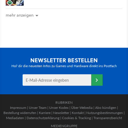
mehr anzeigen
NEWSLETTER BESTELLEN
Hol' dir die neuesten Infos zu Games und Hardware direkt ins Postfach
RUBRIKEN
Impressum
|
Unser Team
|
Unser Kodex
|
Über Webedia
|
Abo kündigen
|
Bestellung widerrufen
|
Karriere
|
Newsletter
|
Kontakt
|
Nutzungsbestimmungen
|
Mediadaten
|
Datenschutzerklärung
|
Cookies & Tracking
|
Transparenzbericht
MEDIENGRUPPE