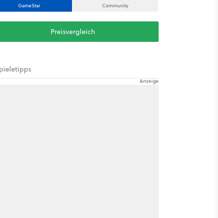
GameStar
Community
Preisvergleich
pieletipps