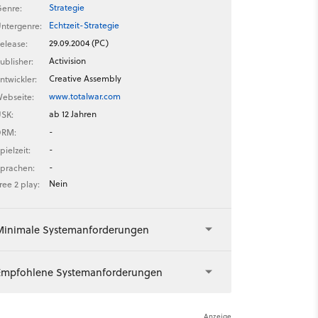
Strategie
enre:
Echtzeit-Strategie
ntergenre:
29.09.2004 (PC)
elease:
Activision
ublisher:
Creative Assembly
ntwickler:
www.totalwar.com
ebseite:
ab 12 Jahren
SK:
-
DRM:
-
pielzeit:
-
prachen:
Nein
ree 2 play:
Minimale Systemanforderungen
Empfohlene Systemanforderungen