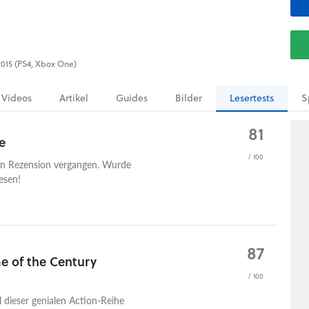
.2015 (PS4, Xbox One)
Videos
Artikel
Guides
Bilder
Lesertests
S
81
e
/ 100
ten Rezension vergangen. Wurde
esen!
87
e of the Century
/ 100
 dieser genialen Action-Reihe