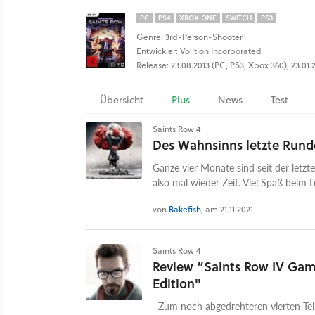
PC
PS4
XBOX ONE
SWITCH
PS3
Genre: 3rd-Person-Shooter
Entwickler: Volition Incorporated
Release: 23.08.2013 (PC, PS3, Xbox 360), 23.01
Übersicht
Plus
News
Test
Saints Row 4
Des Wahnsinns letzte Rund
Ganze vier Monate sind seit der letz
also mal wieder Zeit. Viel Spaß beim L
von
Bakefish
, am 21.11.2021
Saints Row 4
Review “Saints Row IV Gam
Edition"
Zum noch abgedrehteren vierten Teil