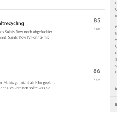
G
U
R
85
eltrecycling
P
/ 100
 dass Saints Row noch abgefuckter
E
ann! Saints Row IV könnte mit
W
U
S
S
86
F
/ 100
 Matrix gar nicht als Film geplant
er alles vereinen sollte was sie