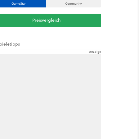
GameStar
Community
Preisvergleich
pieletipps