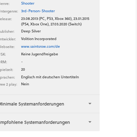
Shooter
enre:
3rd-Person-Shooter
ntergenre:
23.08.2013 (PC, PS3, Xbox 360), 23.01.2015
elease:
(PS4, Xbox One), 27.03.2020 (Switch)
Deep Silver
ublisher:
Volition Incorporated
ntwickler:
www.saintsrow.com/de
ebseite:
Keine Jugendfreigabe
SK:
-
DRM:
20
pielzeit:
Englisch mit deutschen Untertiteln
prachen:
Nein
ree 2 play:
Minimale Systemanforderungen
Empfohlene Systemanforderungen