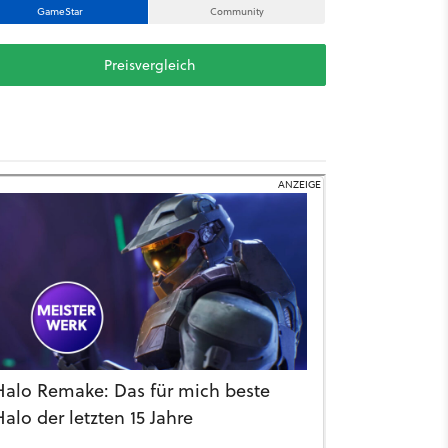
GameStar
Community
Preisvergleich