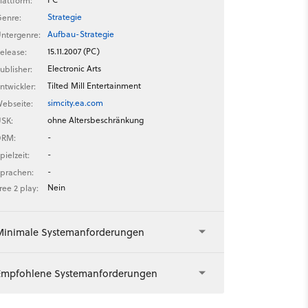
lattform:
Strategie
enre:
Aufbau-Strategie
ntergenre:
15.11.2007 (PC)
elease:
Electronic Arts
ublisher:
Tilted Mill Entertainment
ntwickler:
simcity.ea.com
ebseite:
ohne Altersbeschränkung
SK:
-
DRM:
-
pielzeit:
-
prachen:
Nein
ree 2 play:
Minimale Systemanforderungen
Empfohlene Systemanforderungen