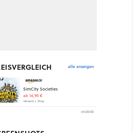
REISVERGLEICH
alle anzeigen
SimCity Societies
ab 14,95 €
Versand s. Shop
ANZEIGE