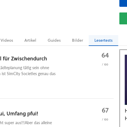
Videos
Artikel
Guides
Bilder
Lesertests
64
l für Zwischendurch
/ 100
tädteplanung tätig sein ohne
st SimCity Societies genau das
67
ui, Umfang pfui!
/ 100
ht super aus!!!Aber das alleine