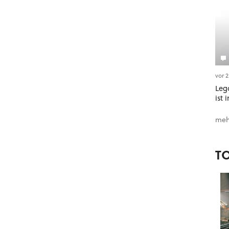
vor 
Leg
ist 
meh
T