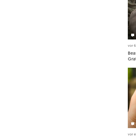
vor 
Beas
Gra
vor 