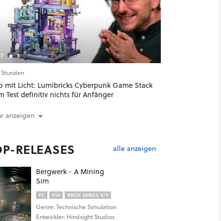
7
3
2 Stunden
o mit Licht: Lumibricks Cyberpunk Game Stack
im Test definitiv nichts für Anfänger
r anzeigen
OP-RELEASES
alle anzeigen
Bergwerk - A Mining
Sim
PC
PS5
XBOX SERIES X/S
Genre: Technische Simulation
Entwickler: Hindsight Studios