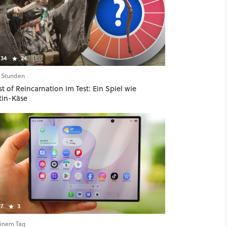
34
24
6 Stunden
t of Reincarnation im Test: Ein Spiel wie
tin-Käse
7
3
einem Tag