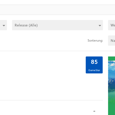
Sortierung:
85
GameStar
-