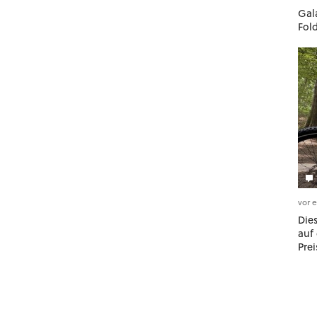
Gala
Fol
vor 
Dies
auf 
Prei