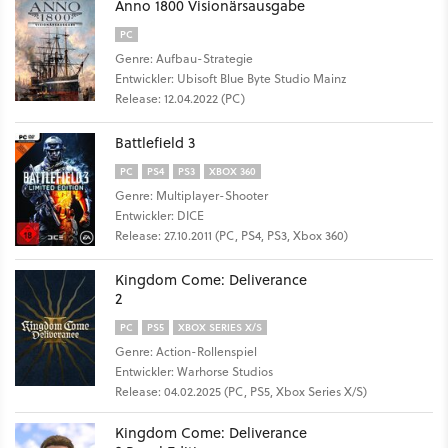
Anno 1800 Visionärsausgabe
PC
Genre: Aufbau-Strategie
Entwickler: Ubisoft Blue Byte Studio Mainz
Release: 12.04.2022 (PC)
Battlefield 3
PC
PS4
PS3
XBOX 360
Genre: Multiplayer-Shooter
Entwickler: DICE
Release: 27.10.2011 (PC, PS4, PS3, Xbox 360)
Kingdom Come: Deliverance
2
PC
PS5
XBOX SERIES X/S
Genre: Action-Rollenspiel
Entwickler: Warhorse Studios
Release: 04.02.2025 (PC, PS5, Xbox Series X/S)
Kingdom Come: Deliverance