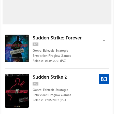
Sudden Strike: Forever
-
PC
Genre: Echtzeit-Strategie
Entwickler: Fireglow Games
Release: 06.04.2001 (PC)
Sudden Strike 2
83
PC
Genre: Echtzeit-Strategie
Entwickler: Fireglow Games
Release: 27.05.2002 (PC)