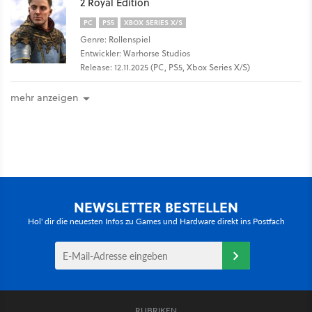
2 Royal Edition
PC
PS5
XBOX SERIES X/S
Genre: Rollenspiel
Entwickler: Warhorse Studios
Release: 12.11.2025 (PC, PS5, Xbox Series X/S)
mehr anzeigen
NEWSLETTER BESTELLEN
Hol' dir die neuesten Infos zu Games und Hardware direkt ins Postfach
RUBRIKEN