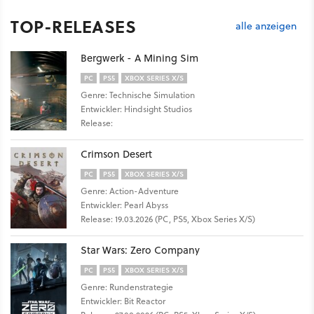
TOP-RELEASES
alle anzeigen
Bergwerk - A Mining Sim
PC
PS5
XBOX SERIES X/S
Genre: Technische Simulation
Entwickler: Hindsight Studios
Release:
Crimson Desert
PC
PS5
XBOX SERIES X/S
Genre: Action-Adventure
Entwickler: Pearl Abyss
Release: 19.03.2026 (PC, PS5, Xbox Series X/S)
Star Wars: Zero Company
PC
PS5
XBOX SERIES X/S
Genre: Rundenstrategie
Entwickler: Bit Reactor