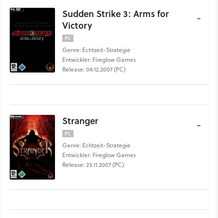
Sudden Strike 3: Arms for
-
Victory
PC
Genre: Echtzeit-Strategie
Entwickler: Fireglow Games
Release: 04.12.2007 (PC)
Stranger
-
PC
Genre: Echtzeit-Strategie
Entwickler: Fireglow Games
Release: 23.11.2007 (PC)